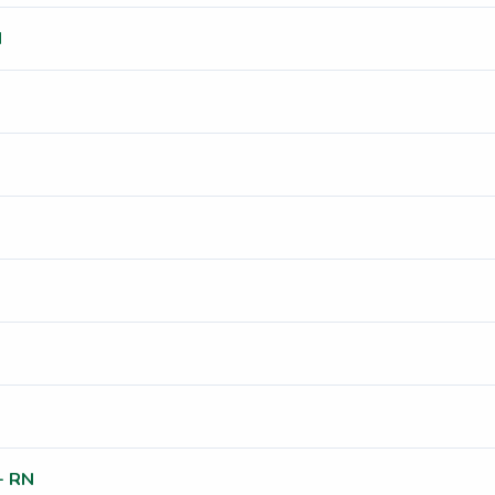
N
- RN