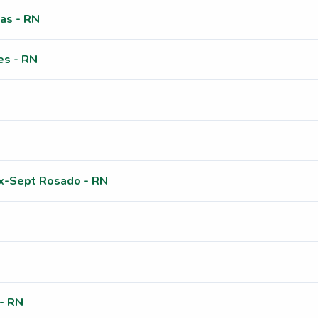
as - RN
es - RN
x-Sept Rosado - RN
- RN