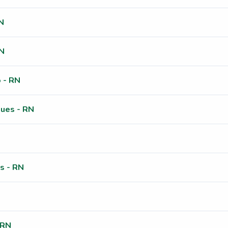
N
RN
 - RN
ues - RN
s - RN
 RN