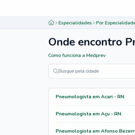
Menu lateral
Menu lateral
Especialidades
Por Especialidad
Onde encontro
P
Menu lateral
Como funciona a Medprev
Pneumologista em Acari - RN
Pneumologista em Açu - RN
Pneumologista em Afonso Bezerr