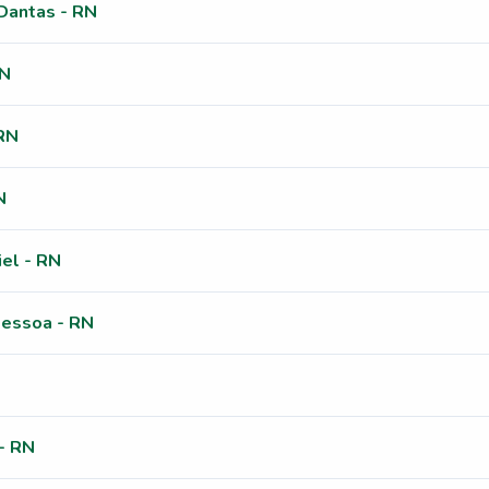
Dantas - RN
RN
 RN
N
el - RN
Pessoa - RN
- RN