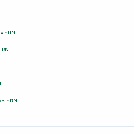
o - RN
- RN
N
es - RN