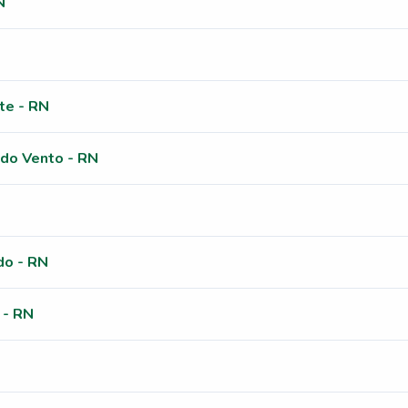
N
te - RN
 do Vento - RN
o - RN
 - RN