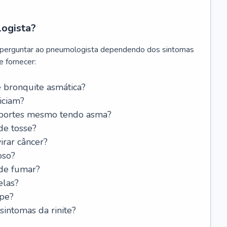
logista?
 perguntar ao pneumologista dependendo dos sintomas
 fornecer:
 bronquite asmática?
iciam?
esportes mesmo tendo asma?
de tosse?
rar câncer?
oso?
 de fumar?
elas?
ipe?
intomas da rinite?