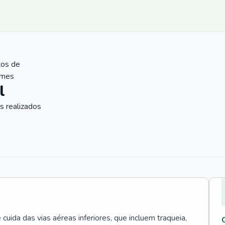
tos de
ames
l
 realizados
uida das vias aéreas inferiores, que incluem traqueia,