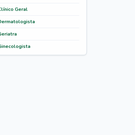
Clínico Geral
Dermatologista
Geriatra
Ginecologista