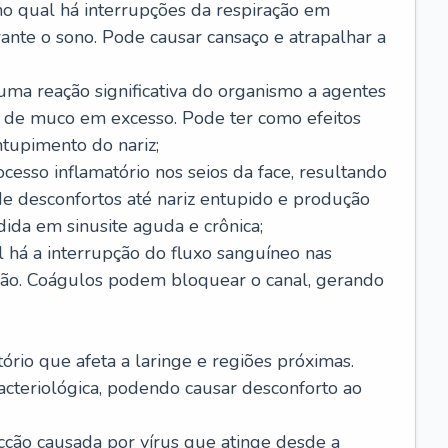
no qual há interrupções da respiração em
ante o sono. Pode causar cansaço e atrapalhar a
 uma reação significativa do organismo a agentes
 de muco em excesso. Pode ter como efeitos
ntupimento do nariz;
cesso inflamatório nos seios da face, resultando
 desconfortos até nariz entupido e produção
ida em sinusite aguda e crônica;
 há a interrupção do fluxo sanguíneo nas
mão. Coágulos podem bloquear o canal, gerando
tório que afeta a laringe e regiões próximas.
acteriológica, podendo causar desconforto ao
cção causada por vírus que atinge desde a