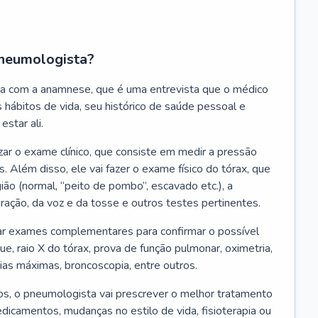
neumologista?
a com a anamnese, que é uma entrevista que o médico
 hábitos de vida, seu histórico de saúde pessoal e
estar ali.
zar o exame clínico, que consiste em medir a pressão
s. Além disso, ele vai fazer o exame físico do tórax, que
ião (normal, “peito de pombo”, escavado etc.), a
iração, da voz e da tosse e outros testes pertinentes.
tar exames complementares para confirmar o possível
e, raio X do tórax, prova de função pulmonar, oximetria,
ias máximas, broncoscopia, entre outros.
, o pneumologista vai prescrever o melhor tratamento
edicamentos, mudanças no estilo de vida, fisioterapia ou