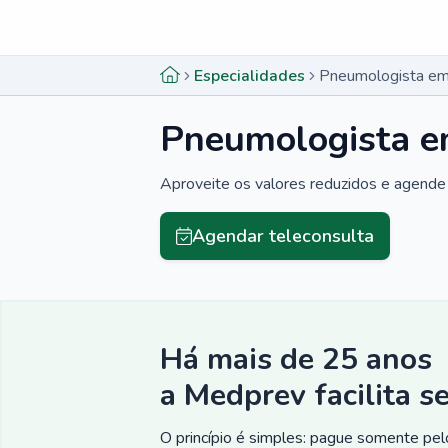
Menu lateral
Menu lateral
Especialidades
Pneumologista em
Pneumologista e
Aproveite os valores reduzidos e agende 
Agendar teleconsulta
Há mais de 25 anos
a Medprev facilita s
O princípio é simples: pague somente pelo