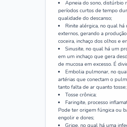
Apneia do sono, distúrbio 
períodos curtos de tempo dur
qualidade do descanso;
Rinite alérgica, no qual há
externos, gerando a produção
coceira, inchaço dos olhos e e
Sinusite, no qual há um pro
em um inchaço que gera desde
de mucosa em excesso. É divid
Embolia pulmonar, no qual
artérias que conectam o pul
tanto falta de ar quanto tosse;
Tosse crônica;
Faringite, processo inflama
Pode ter origem fúngica ou b
engolir e dores;
Gripe, no qual há uma infe