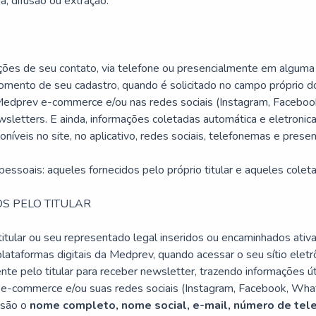
a, difusão ou extração.
ções de seu contato, via telefone ou presencialmente em alguma
momento de seu cadastro, quando é solicitado no campo próprio d
Medprev e-commerce e/ou nas redes sociais (Instagram, Facebook,
sletters. E ainda, informações coletadas automática e eletronic
oníveis no site, no aplicativo, redes sociais, telefonemas e pres
essoais: aqueles fornecidos pelo próprio titular e aqueles colet
OS PELO TITULAR
itular ou seu representado legal inseridos ou encaminhados ativ
lataformas digitais da Medprev, quando acessar o seu sítio elet
ente pelo titular para receber newsletter, trazendo informações ú
v
e-commerce
e/ou suas redes sociais (Instagram, Facebook, What
 são o
nome completo, nome social, e-mail, número de tele