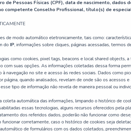
tro de Pessoas Físicas (CPF), data de nascimento, dados 
 no competente Conselho Profissional, título(s) de especia
TICAMENTE
s de modo automático eletronicamente, tais como: característica
em do
IP
, informações sobre cliques, páginas acessadas, termos de
logias como
cookies
,
pixel
tags
,
beacons
e
local shared objects
, a
rdo com suas opções. As informações coletadas dessa forma per
to à navegação no site e acesso às redes sociais. Dados como pi
r página, quando analisados, revelam de onde são os acessos e
 esse tipo de informação não revela de maneira pessoal ou individ
ar a coleta automática das informações, limpando o histórico de c
esabilitadas essas tecnologias, alguns recursos oferecidos pela
tamento dos referidos dados, poderão não funcionar como desejad
ncionar corretamente, caso o histórico de cookies seja deletado
automático de formulários com os dados coletados, preenchiment