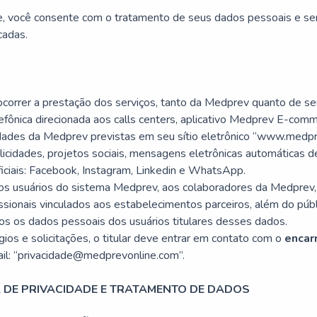
ade, você consente com o tratamento de seus dados pessoais e s
cadas.
ocorrer a prestação dos serviços, tanto da Medprev quanto de seu
fônica direcionada aos calls centers, aplicativo Medprev
E-comm
vidades da Medprev previstas em seu sítio eletrônico “www.medpr
licidades, projetos sociais, mensagens eletrônicas automáticas 
ficiais: Facebook, Instagram, Linkedin e WhatsApp.
 os usuários do sistema Medprev, aos colaboradores da Medprev, a
ssionais vinculados aos estabelecimentos parceiros, além do púb
dos os dados pessoais dos usuários titulares desses dados.
ios e solicitações, o titular deve entrar em contato com o
encar
il: “privacidade@medprevonline.com”.
A DE PRIVACIDADE E TRATAMENTO DE DADOS