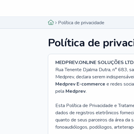
Menu lateral
Menu lateral
Política de privacidade
Política de priva
MEDPREV.ONLINE SOLUÇÕES LT
Rua Tenente Djalma Dutra, n° 683, s
Medprev, declara serem indispensáveis
Medprev
E-commerce
e redes soci
pela
Medprev
.
Esta Política de Privacidade e Trata
dados de registros eletrônicos fornec
quanto de seus parceiros da área da sa
fonoaudiólogos, podólogos, arteterapeut