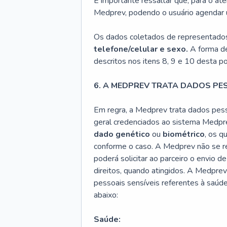
É importante ressaltar que, para o at
Medprev, podendo o usuário agendar u
Os dados coletados de representado
telefone/celular e sexo.
A forma de 
descritos nos itens 8, 9 e 10 desta pol
6. A MEDPREV TRATA DADOS PES
Em regra, a Medprev trata dados pess
geral credenciados ao sistema Medpre
dado genético
ou
biométrico
, os q
conforme o caso. A Medprev não se re
poderá solicitar ao parceiro o envio d
direitos, quando atingidos. A Medpre
pessoais sensíveis referentes à saúd
abaixo:
Saúde: