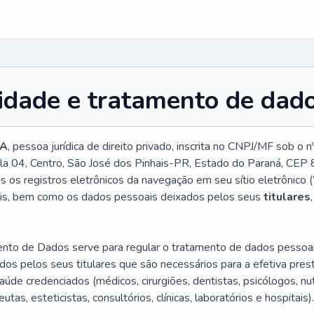
cidade
e tratamento de dad
DA
, pessoa jurídica de direito privado, inscrita no CNPJ/MF sob
ala 04, Centro, São José dos Pinhais-PR, Estado do Paraná, CE
 os registros eletrônicos da navegação em seu sítio eletrônico 
ais, bem como os dados pessoais deixados pelos seus
titulares
mento de Dados serve para regular o tratamento de dados pessoa
idos pelos seus titulares que são necessários para a efetiva pre
úde credenciados (médicos, cirurgiões, dentistas, psicólogos, nutr
as, esteticistas, consultórios, clínicas, laboratórios e hospitais).