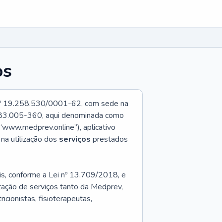
os
 o nº 19.258.530/0001-62, com sede na
P 83.005-360, aqui denominada como
(“www.medprev.online”), aplicativo
, na utilização dos
serviços
prestados
is, conforme a Lei nº 13.709/2018, e
stação de serviços tanto da Medprev,
icionistas, fisioterapeutas,