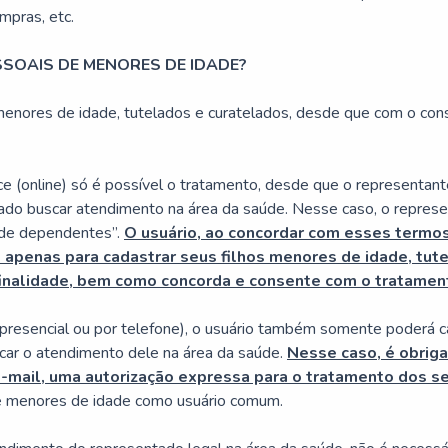
mpras, etc.
SSOAIS DE MENORES DE IDADE?
enores de idade, tutelados e curatelados, desde que com o con
online) só é possível o tratamento, desde que o representante 
ado buscar atendimento na área da saúde. Nesse caso, o represe
 de dependentes”.
O usuário, ao concordar com esses termos, 
apenas para cadastrar seus filhos menores de idade, tute
 finalidade, bem como concorda e consente com o tratame
esencial ou por telefone), o usuário também somente poderá cad
scar o atendimento dele na área da saúde.
Nesse caso, é obriga
-mail, uma autorização expressa para o tratamento dos s
e menores de idade como usuário comum.