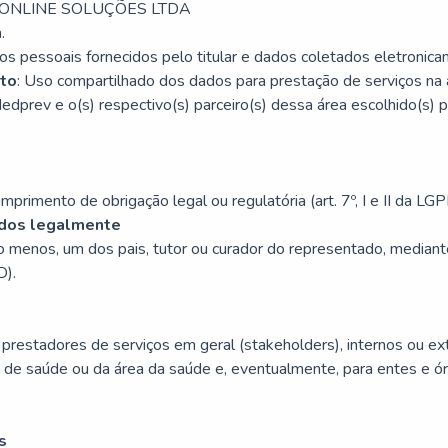
.ONLINE SOLUÇÕES LTDA
.
os pessoais fornecidos pelo titular e dados coletados eletronica
nto
: Uso compartilhado dos dados para prestação de serviços na 
edprev e o(s) respectivo(s) parceiro(s) dessa área escolhido(s) pe
primento de obrigação legal ou regulatória (art. 7º, I e II da L
ados legalmente
o menos, um dos pais, tutor ou curador do representado, mediant
D).
 prestadores de serviços em geral
(stakeholders)
, internos ou e
 de saúde ou da área da saúde e, eventualmente, para entes e ór
s