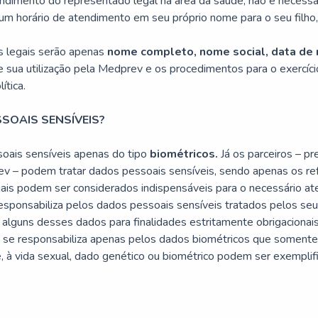
endimento do representado legal na área da saúde, não é necessár
m horário de atendimento em seu próprio nome para o seu filho, 
s legais serão apenas
nome completo, nome social, data de 
sua utilização pela Medprev e os procedimentos para o exercício 
ítica.
SOAIS SENSÍVEIS?
oais sensíveis apenas do tipo
biométricos.
Já os parceiros – p
v – podem tratar dados pessoais sensíveis, sendo apenas os re
uais podem ser considerados indispensáveis para o necessário aten
sponsabiliza pelos dados pessoais sensíveis tratados pelos seu
e alguns desses dados para finalidades estritamente obrigacionai
v se responsabiliza apenas pelos dados biométricos que soment
e, à vida sexual, dado genético ou biométrico podem ser exempli