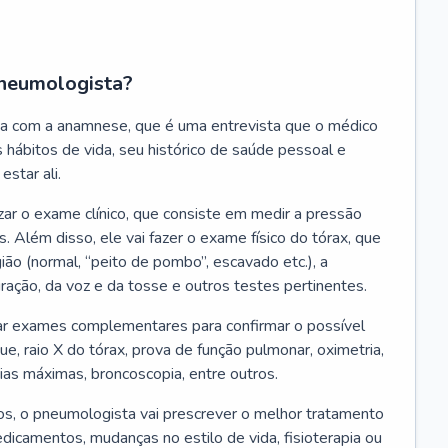
neumologista?
a com a anamnese, que é uma entrevista que o médico
 hábitos de vida, seu histórico de saúde pessoal e
estar ali.
zar o exame clínico, que consiste em medir a pressão
s. Além disso, ele vai fazer o exame físico do tórax, que
ião (normal, “peito de pombo”, escavado etc.), a
iração, da voz e da tosse e outros testes pertinentes.
tar exames complementares para confirmar o possível
e, raio X do tórax, prova de função pulmonar, oximetria,
ias máximas, broncoscopia, entre outros.
, o pneumologista vai prescrever o melhor tratamento
edicamentos, mudanças no estilo de vida, fisioterapia ou