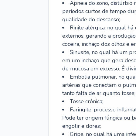
Apneia do sono, distúrbio 
períodos curtos de tempo dur
qualidade do descanso;
Rinite alérgica, no qual há
externos, gerando a produção
coceira, inchaço dos olhos e e
Sinusite, no qual há um pro
em um inchaço que gera desde
de mucosa em excesso. É divid
Embolia pulmonar, no qual
artérias que conectam o pul
tanto falta de ar quanto tosse;
Tosse crônica;
Faringite, processo inflama
Pode ter origem fúngica ou b
engolir e dores;
Gripe, no qual há uma infe