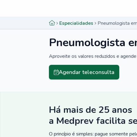
Menu lateral
Menu lateral
Especialidades
Pneumologista em
Pneumologista e
Aproveite os valores reduzidos e agende 
Agendar teleconsulta
Há mais de 25 anos
a Medprev facilita s
O princípio é simples: pague somente pelo