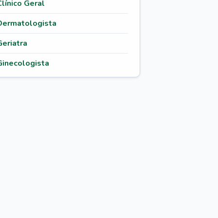
Clínico Geral
Dermatologista
Geriatra
Ginecologista