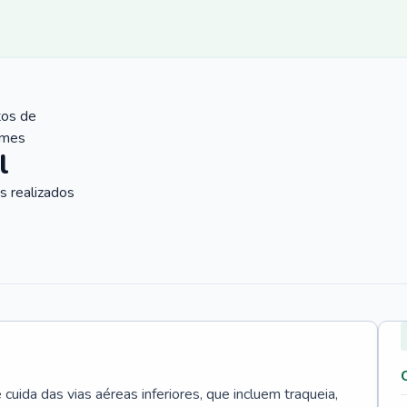
tos de
ames
l
 realizados
uida das vias aéreas inferiores, que incluem traqueia,