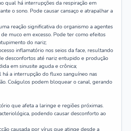
no qual há interrupções da respiração em
ante o sono. Pode causar cansaço e atrapalhar a
 uma reação significativa do organismo a agentes
 de muco em excesso. Pode ter como efeitos
ntupimento do nariz;
cesso inflamatório nos seios da face, resultando
 desconfortos até nariz entupido e produção
ida em sinusite aguda e crônica;
 há a interrupção do fluxo sanguíneo nas
mão. Coágulos podem bloquear o canal, gerando
tório que afeta a laringe e regiões próximas.
acteriológica, podendo causar desconforto ao
cção causada por vírus que atinge desde a