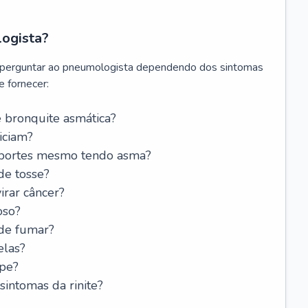
logista?
 perguntar ao pneumologista dependendo dos sintomas
 fornecer:
 bronquite asmática?
iciam?
esportes mesmo tendo asma?
de tosse?
rar câncer?
oso?
 de fumar?
elas?
ipe?
intomas da rinite?