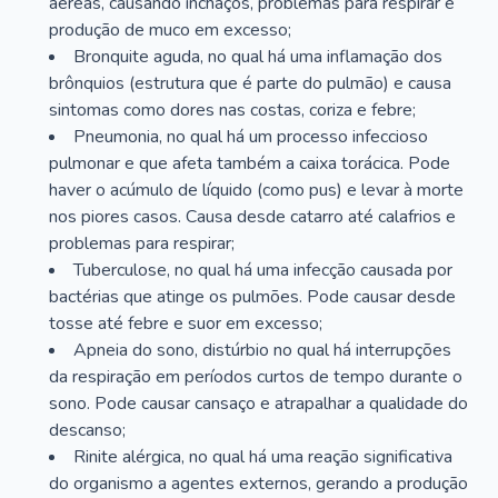
aéreas, causando inchaços, problemas para respirar e
produção de muco em excesso;
Bronquite aguda, no qual há uma inflamação dos
brônquios (estrutura que é parte do pulmão) e causa
sintomas como dores nas costas, coriza e febre;
Pneumonia, no qual há um processo infeccioso
pulmonar e que afeta também a caixa torácica. Pode
haver o acúmulo de líquido (como pus) e levar à morte
nos piores casos. Causa desde catarro até calafrios e
problemas para respirar;
Tuberculose, no qual há uma infecção causada por
bactérias que atinge os pulmões. Pode causar desde
tosse até febre e suor em excesso;
Apneia do sono, distúrbio no qual há interrupções
da respiração em períodos curtos de tempo durante o
sono. Pode causar cansaço e atrapalhar a qualidade do
descanso;
Rinite alérgica, no qual há uma reação significativa
do organismo a agentes externos, gerando a produção