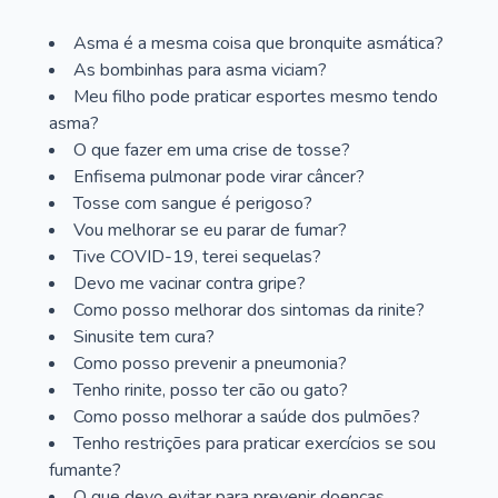
Asma é a mesma coisa que bronquite asmática?
As bombinhas para asma viciam?
Meu filho pode praticar esportes mesmo tendo
asma?
O que fazer em uma crise de tosse?
Enfisema pulmonar pode virar câncer?
Tosse com sangue é perigoso?
Vou melhorar se eu parar de fumar?
Tive COVID-19, terei sequelas?
Devo me vacinar contra gripe?
Como posso melhorar dos sintomas da rinite?
Sinusite tem cura?
Como posso prevenir a pneumonia?
Tenho rinite, posso ter cão ou gato?
Como posso melhorar a saúde dos pulmões?
Tenho restrições para praticar exercícios se sou
fumante?
O que devo evitar para prevenir doenças