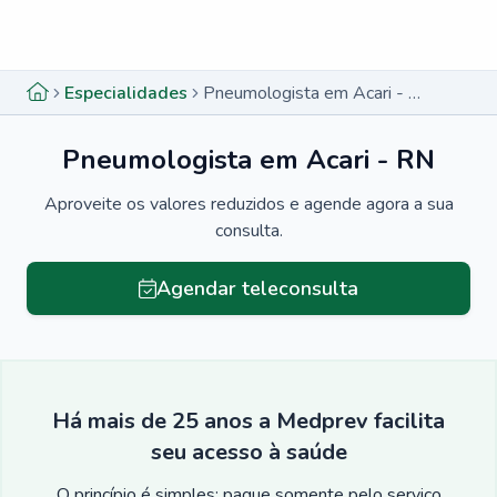
Menu lateral
Menu lateral
Especialidades
Pneumologista em Acari - RN
Pneumologista em Acari - RN
Aproveite os valores reduzidos e agende agora a sua
consulta.
Agendar teleconsulta
Há mais de 25 anos a Medprev facilita
seu acesso à saúde
O princípio é simples: pague somente pelo serviço