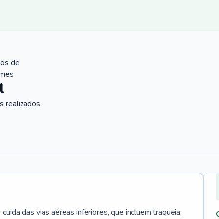
tos de
ames
l
 realizados
uida das vias aéreas inferiores, que incluem traqueia,