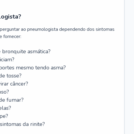
logista?
 perguntar ao pneumologista dependendo dos sintomas
 fornecer:
 bronquite asmática?
iciam?
esportes mesmo tendo asma?
de tosse?
rar câncer?
oso?
 de fumar?
elas?
ipe?
intomas da rinite?