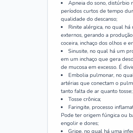
Apneia do sono, distúrbio 
períodos curtos de tempo dur
qualidade do descanso;
Rinite alérgica, no qual há
externos, gerando a produção
coceira, inchaço dos olhos e e
Sinusite, no qual há um pro
em um inchaço que gera desde
de mucosa em excesso. É divid
Embolia pulmonar, no qual
artérias que conectam o pul
tanto falta de ar quanto tosse;
Tosse crônica;
Faringite, processo inflama
Pode ter origem fúngica ou b
engolir e dores;
Gripe, no qual há uma infe