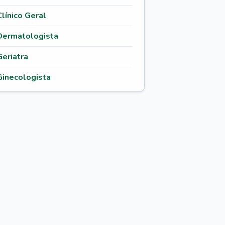
Clínico Geral
Dermatologista
Geriatra
Ginecologista