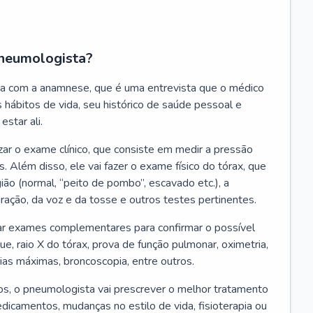
neumologista?
a com a anamnese, que é uma entrevista que o médico
 hábitos de vida, seu histórico de saúde pessoal e
estar ali.
zar o exame clínico, que consiste em medir a pressão
s. Além disso, ele vai fazer o exame físico do tórax, que
ião (normal, “peito de pombo”, escavado etc.), a
iração, da voz e da tosse e outros testes pertinentes.
tar exames complementares para confirmar o possível
e, raio X do tórax, prova de função pulmonar, oximetria,
ias máximas, broncoscopia, entre outros.
, o pneumologista vai prescrever o melhor tratamento
edicamentos, mudanças no estilo de vida, fisioterapia ou