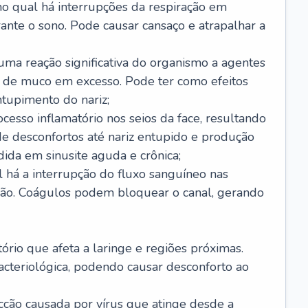
no qual há interrupções da respiração em
ante o sono. Pode causar cansaço e atrapalhar a
 uma reação significativa do organismo a agentes
 de muco em excesso. Pode ter como efeitos
ntupimento do nariz;
cesso inflamatório nos seios da face, resultando
 desconfortos até nariz entupido e produção
ida em sinusite aguda e crônica;
 há a interrupção do fluxo sanguíneo nas
mão. Coágulos podem bloquear o canal, gerando
tório que afeta a laringe e regiões próximas.
acteriológica, podendo causar desconforto ao
cção causada por vírus que atinge desde a