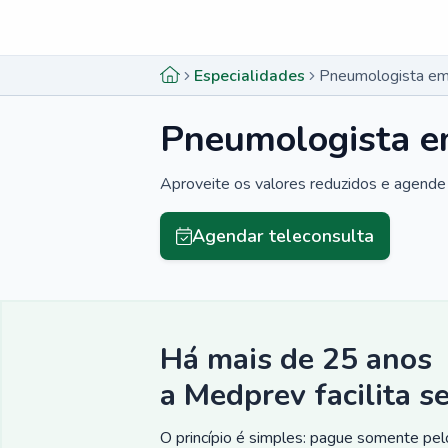
Menu lateral
Menu lateral
Especialidades
Pneumologista em
Pneumologista e
Aproveite os valores reduzidos e agende 
Agendar teleconsulta
Há mais de 25 anos
a Medprev facilita s
O princípio é simples: pague somente pelo