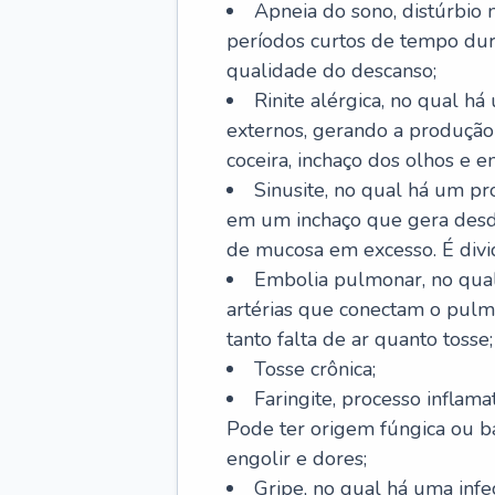
Apneia do sono, distúrbio 
períodos curtos de tempo dur
qualidade do descanso;
Rinite alérgica, no qual há
externos, gerando a produção
coceira, inchaço dos olhos e e
Sinusite, no qual há um pro
em um inchaço que gera desde
de mucosa em excesso. É divid
Embolia pulmonar, no qual
artérias que conectam o pul
tanto falta de ar quanto tosse;
Tosse crônica;
Faringite, processo inflama
Pode ter origem fúngica ou b
engolir e dores;
Gripe, no qual há uma infe