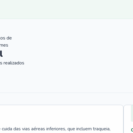
tos de
ames
l
 realizados
uida das vias aéreas inferiores, que incluem traqueia,