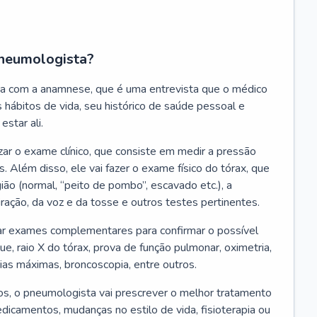
neumologista?
a com a anamnese, que é uma entrevista que o médico
 hábitos de vida, seu histórico de saúde pessoal e
estar ali.
zar o exame clínico, que consiste em medir a pressão
s. Além disso, ele vai fazer o exame físico do tórax, que
ião (normal, “peito de pombo”, escavado etc.), a
iração, da voz e da tosse e outros testes pertinentes.
tar exames complementares para confirmar o possível
e, raio X do tórax, prova de função pulmonar, oximetria,
ias máximas, broncoscopia, entre outros.
, o pneumologista vai prescrever o melhor tratamento
edicamentos, mudanças no estilo de vida, fisioterapia ou