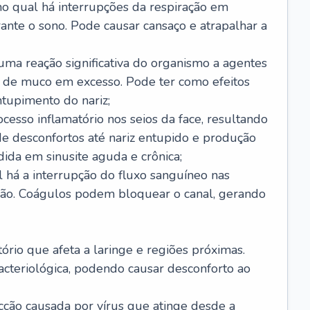
no qual há interrupções da respiração em
ante o sono. Pode causar cansaço e atrapalhar a
 uma reação significativa do organismo a agentes
 de muco em excesso. Pode ter como efeitos
ntupimento do nariz;
cesso inflamatório nos seios da face, resultando
 desconfortos até nariz entupido e produção
ida em sinusite aguda e crônica;
 há a interrupção do fluxo sanguíneo nas
mão. Coágulos podem bloquear o canal, gerando
tório que afeta a laringe e regiões próximas.
acteriológica, podendo causar desconforto ao
cção causada por vírus que atinge desde a