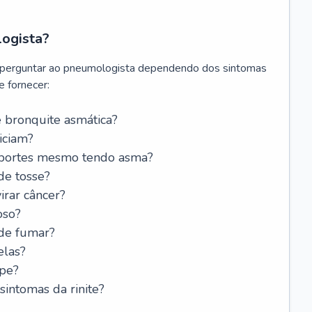
logista?
 perguntar ao pneumologista dependendo dos sintomas
 fornecer:
 bronquite asmática?
iciam?
esportes mesmo tendo asma?
de tosse?
rar câncer?
oso?
 de fumar?
elas?
ipe?
intomas da rinite?