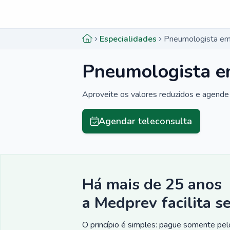
Menu lateral
Menu lateral
Especialidades
Pneumologista em 
Pneumologista e
Aproveite os valores reduzidos e agende 
Agendar teleconsulta
Há mais de 25 anos
a Medprev facilita s
O princípio é simples: pague somente pelo