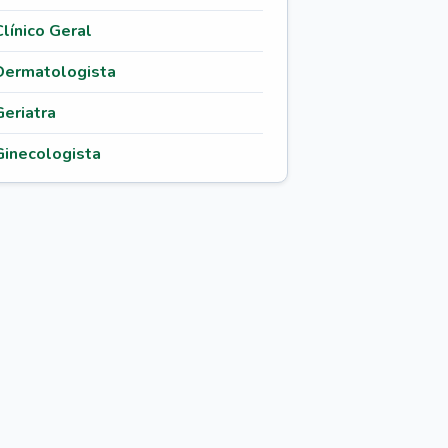
Clínico Geral
Dermatologista
Geriatra
Ginecologista