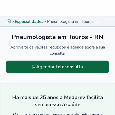
Menu lateral
Menu lateral
Especialidades
Pneumologista em Touros - RN
Pneumologista em Touros - RN
Aproveite os valores reduzidos e agende agora a sua
consulta.
Agendar teleconsulta
Há mais de 25 anos a Medprev facilita
seu acesso à saúde
O princípio é simples: pague somente pelo serviço