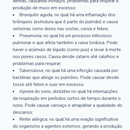
aéreas, causando inchaços, problemas para respirar e
produção de muco em excesso;
Bronquite aguda, no qual há uma inflamação dos
brônquios (estrutura que é parte do pulmão) e causa
sintomas como dores nas costas, coriza e febre;
Pneumonia, no qual há um processo infeccioso
pulmonar e que afeta também a caixa torácica. Pode
haver o acúmulo de líquido (como pus) e levar à morte
nos piores casos. Causa desde catarro até calafrios e
problemas para respirar;
Tuberculose, no qual há uma infecção causada por
bactérias que atinge os pulmões. Pode causar desde
tosse até febre e suor em excesso;
Apneia do sono, distúrbio no qual há interrupções
da respiração em períodos curtos de tempo durante o
sono. Pode causar cansaço e atrapalhar a qualidade do
descanso;
Rinite alérgica, no qual há uma reação significativa
do organismo a agentes externos, gerando a produção