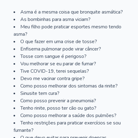
Asma é a mesma coisa que bronquite asmática?
As bombinhas para asma viciam?
Meu filho pode praticar esportes mesmo tendo
asma?
O que fazer em uma crise de tosse?
Enfisema pulmonar pode virar câncer?
Tosse com sangue é perigoso?
Vou melhorar se eu parar de fumar?
Tive COVID-19, terei sequelas?
Devo me vacinar contra gripe?
Como posso melhorar dos sintomas da rinite?
Sinusite tem cura?
Como posso prevenir a pneumonia?
Tenho rinite, posso ter cão ou gato?
Como posso melhorar a saúde dos pulmões?
Tenho restrições para praticar exercícios se sou
fumante?
O que devo evitar para prevenir doenças