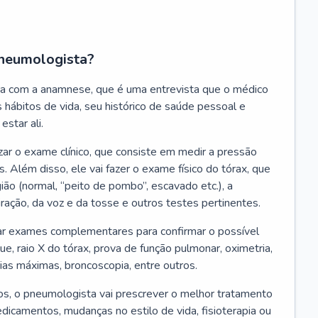
neumologista?
a com a anamnese, que é uma entrevista que o médico
 hábitos de vida, seu histórico de saúde pessoal e
estar ali.
zar o exame clínico, que consiste em medir a pressão
s. Além disso, ele vai fazer o exame físico do tórax, que
ião (normal, “peito de pombo”, escavado etc.), a
iração, da voz e da tosse e outros testes pertinentes.
tar exames complementares para confirmar o possível
e, raio X do tórax, prova de função pulmonar, oximetria,
ias máximas, broncoscopia, entre outros.
, o pneumologista vai prescrever o melhor tratamento
edicamentos, mudanças no estilo de vida, fisioterapia ou