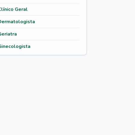
Clínico Geral
Dermatologista
Geriatra
Ginecologista