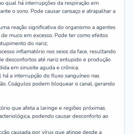
no qual há interrupções da respiração em
ante o sono. Pode causar cansaço e atrapalhar a
 uma reação significativa do organismo a agentes
 de muco em excesso. Pode ter como efeitos
ntupimento do nariz;
cesso inflamatório nos seios da face, resultando
 desconfortos até nariz entupido e produção
ida em sinusite aguda e crônica;
 há a interrupção do fluxo sanguíneo nas
mão. Coágulos podem bloquear o canal, gerando
tório que afeta a laringe e regiões próximas.
acteriológica, podendo causar desconforto ao
cção causada por vírus que atinge desde a