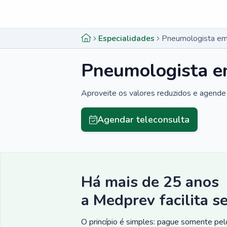
Menu lateral
Menu lateral
Especialidades
Pneumologista em
Pneumologista e
Aproveite os valores reduzidos e agende 
Agendar teleconsulta
Há mais de 25 anos
a Medprev facilita s
O princípio é simples: pague somente pelo