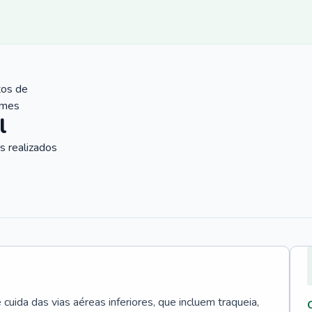
tos de
ames
l
 realizados
uida das vias aéreas inferiores, que incluem traqueia,