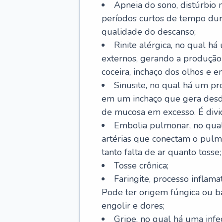
Apneia do sono, distúrbio 
períodos curtos de tempo dur
qualidade do descanso;
Rinite alérgica, no qual há
externos, gerando a produção
coceira, inchaço dos olhos e e
Sinusite, no qual há um pro
em um inchaço que gera desde
de mucosa em excesso. É divid
Embolia pulmonar, no qual
artérias que conectam o pul
tanto falta de ar quanto tosse;
Tosse crônica;
Faringite, processo inflama
Pode ter origem fúngica ou b
engolir e dores;
Gripe, no qual há uma infe