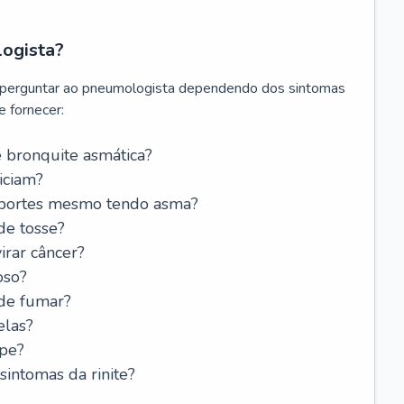
logista?
 perguntar ao pneumologista dependendo dos sintomas
 fornecer:
 bronquite asmática?
iciam?
esportes mesmo tendo asma?
de tosse?
rar câncer?
oso?
 de fumar?
elas?
ipe?
intomas da rinite?