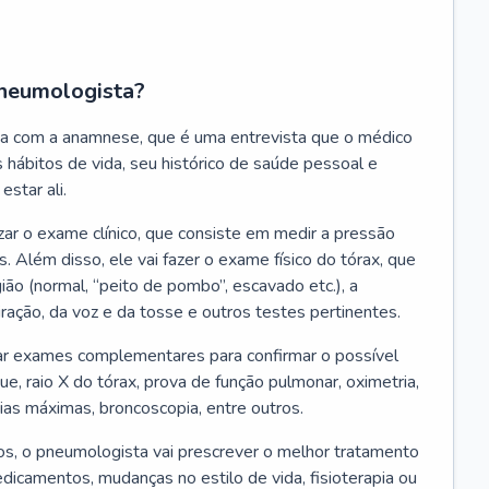
neumologista?
a com a anamnese, que é uma entrevista que o médico
 hábitos de vida, seu histórico de saúde pessoal e
estar ali.
zar o exame clínico, que consiste em medir a pressão
s. Além disso, ele vai fazer o exame físico do tórax, que
ião (normal, “peito de pombo”, escavado etc.), a
iração, da voz e da tosse e outros testes pertinentes.
tar exames complementares para confirmar o possível
e, raio X do tórax, prova de função pulmonar, oximetria,
ias máximas, broncoscopia, entre outros.
, o pneumologista vai prescrever o melhor tratamento
edicamentos, mudanças no estilo de vida, fisioterapia ou