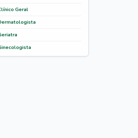
Clínico Geral
Dermatologista
Geriatra
Ginecologista