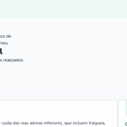
tos de
ames
l
 realizados
uida das vias aéreas inferiores, que incluem traqueia,