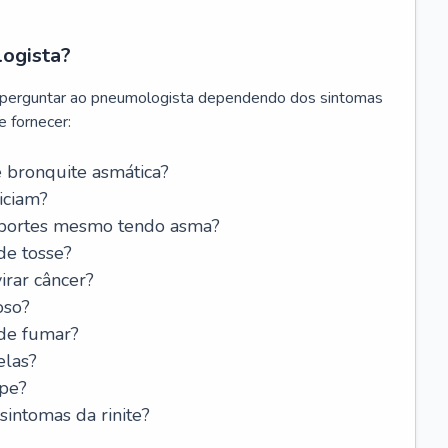
logista?
 perguntar ao pneumologista dependendo dos sintomas
 fornecer:
 bronquite asmática?
iciam?
esportes mesmo tendo asma?
de tosse?
rar câncer?
oso?
 de fumar?
elas?
ipe?
intomas da rinite?