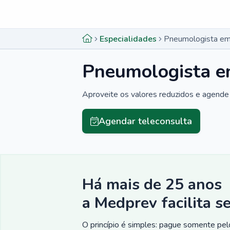
Menu lateral
Menu lateral
Especialidades
Pneumologista em
Pneumologista e
Aproveite os valores reduzidos e agende 
Agendar teleconsulta
Há mais de 25 anos
a Medprev facilita s
O princípio é simples: pague somente pelo