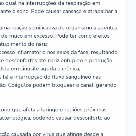
no qual há interrupções da respiração em
ante o sono. Pode causar cansaço e atrapalhar a
 uma reação significativa do organismo a agentes
 de muco em excesso. Pode ter como efeitos
ntupimento do nariz;
cesso inflamatório nos seios da face, resultando
 desconfortos até nariz entupido e produção
ida em sinusite aguda e crônica;
 há a interrupção do fluxo sanguíneo nas
mão. Coágulos podem bloquear o canal, gerando
tório que afeta a laringe e regiões próximas.
acteriológica, podendo causar desconforto ao
cção causada por vírus que atinge desde a