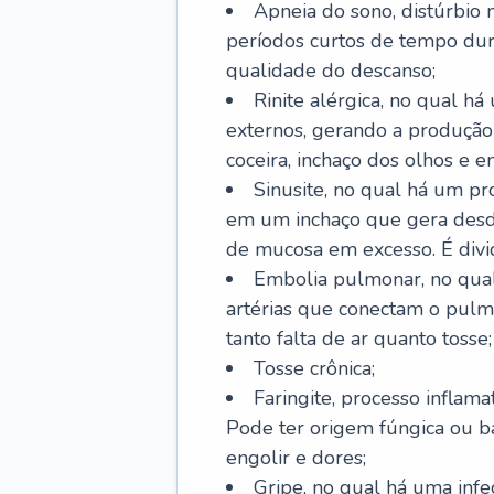
Apneia do sono, distúrbio 
períodos curtos de tempo dur
qualidade do descanso;
Rinite alérgica, no qual há
externos, gerando a produção
coceira, inchaço dos olhos e e
Sinusite, no qual há um pro
em um inchaço que gera desde
de mucosa em excesso. É divid
Embolia pulmonar, no qual
artérias que conectam o pul
tanto falta de ar quanto tosse;
Tosse crônica;
Faringite, processo inflama
Pode ter origem fúngica ou b
engolir e dores;
Gripe, no qual há uma infe