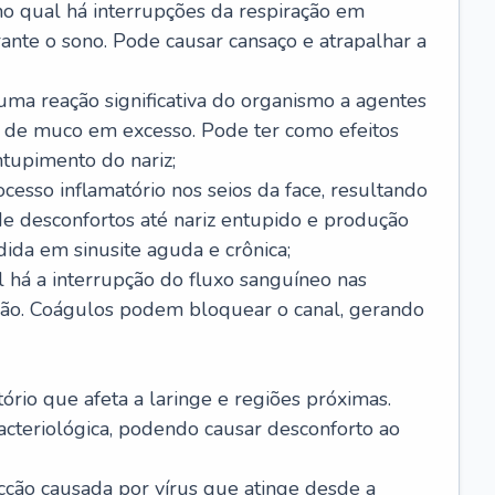
no qual há interrupções da respiração em
ante o sono. Pode causar cansaço e atrapalhar a
 uma reação significativa do organismo a agentes
 de muco em excesso. Pode ter como efeitos
ntupimento do nariz;
cesso inflamatório nos seios da face, resultando
 desconfortos até nariz entupido e produção
ida em sinusite aguda e crônica;
 há a interrupção do fluxo sanguíneo nas
mão. Coágulos podem bloquear o canal, gerando
tório que afeta a laringe e regiões próximas.
acteriológica, podendo causar desconforto ao
cção causada por vírus que atinge desde a