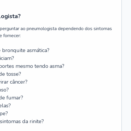
logista?
 perguntar ao pneumologista dependendo dos sintomas
 fornecer:
 bronquite asmática?
iciam?
esportes mesmo tendo asma?
de tosse?
rar câncer?
oso?
 de fumar?
elas?
ipe?
intomas da rinite?