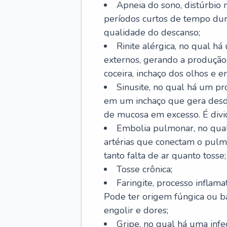
Apneia do sono, distúrbio 
períodos curtos de tempo dur
qualidade do descanso;
Rinite alérgica, no qual há
externos, gerando a produção
coceira, inchaço dos olhos e e
Sinusite, no qual há um pro
em um inchaço que gera desde
de mucosa em excesso. É divid
Embolia pulmonar, no qual
artérias que conectam o pul
tanto falta de ar quanto tosse;
Tosse crônica;
Faringite, processo inflama
Pode ter origem fúngica ou b
engolir e dores;
Gripe, no qual há uma infe