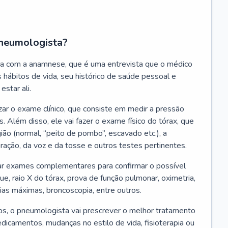
neumologista?
a com a anamnese, que é uma entrevista que o médico
 hábitos de vida, seu histórico de saúde pessoal e
estar ali.
zar o exame clínico, que consiste em medir a pressão
s. Além disso, ele vai fazer o exame físico do tórax, que
ião (normal, “peito de pombo”, escavado etc.), a
iração, da voz e da tosse e outros testes pertinentes.
tar exames complementares para confirmar o possível
e, raio X do tórax, prova de função pulmonar, oximetria,
ias máximas, broncoscopia, entre outros.
, o pneumologista vai prescrever o melhor tratamento
edicamentos, mudanças no estilo de vida, fisioterapia ou