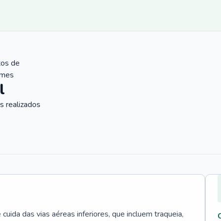
tos de
ames
l
 realizados
uida das vias aéreas inferiores, que incluem traqueia,