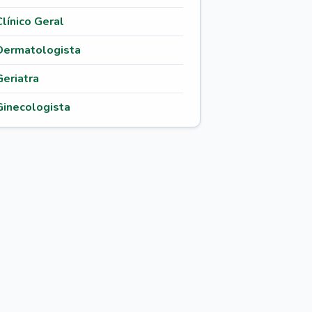
Clínico Geral
Dermatologista
Geriatra
Ginecologista