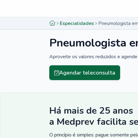
Menu lateral
Menu lateral
Especialidades
Pneumologista em
Pneumologista e
Aproveite os valores reduzidos e agende 
Agendar teleconsulta
Há mais de 25 anos
a Medprev facilita s
O princípio é simples: pague somente pelo