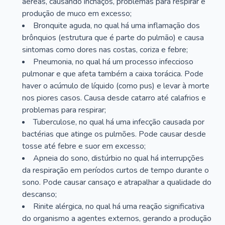
aéreas, causando inchaços, problemas para respirar e
produção de muco em excesso;
Bronquite aguda, no qual há uma inflamação dos
brônquios (estrutura que é parte do pulmão) e causa
sintomas como dores nas costas, coriza e febre;
Pneumonia, no qual há um processo infeccioso
pulmonar e que afeta também a caixa torácica. Pode
haver o acúmulo de líquido (como pus) e levar à morte
nos piores casos. Causa desde catarro até calafrios e
problemas para respirar;
Tuberculose, no qual há uma infecção causada por
bactérias que atinge os pulmões. Pode causar desde
tosse até febre e suor em excesso;
Apneia do sono, distúrbio no qual há interrupções
da respiração em períodos curtos de tempo durante o
sono. Pode causar cansaço e atrapalhar a qualidade do
descanso;
Rinite alérgica, no qual há uma reação significativa
do organismo a agentes externos, gerando a produção