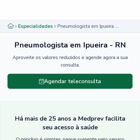
Menu lateral
Menu lateral
Especialidades
Pneumologista em Ipueira - RN
Pneumologista em Ipueira - RN
Aproveite os valores reduzidos e agende agora a sua
consulta.
Agendar teleconsulta
Há mais de 25 anos a Medprev facilita
seu acesso à saúde
O princípio é simples: pague somente pelo serviço