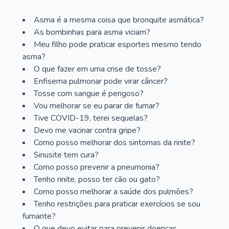
Asma é a mesma coisa que bronquite asmática?
As bombinhas para asma viciam?
Meu filho pode praticar esportes mesmo tendo
asma?
O que fazer em uma crise de tosse?
Enfisema pulmonar pode virar câncer?
Tosse com sangue é perigoso?
Vou melhorar se eu parar de fumar?
Tive COVID-19, terei sequelas?
Devo me vacinar contra gripe?
Como posso melhorar dos sintomas da rinite?
Sinusite tem cura?
Como posso prevenir a pneumonia?
Tenho rinite, posso ter cão ou gato?
Como posso melhorar a saúde dos pulmões?
Tenho restrições para praticar exercícios se sou
fumante?
O que devo evitar para prevenir doenças