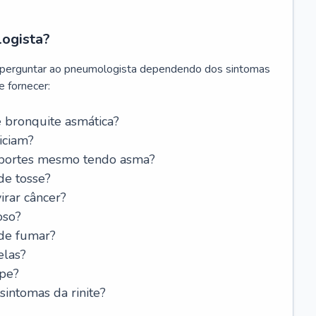
logista?
 perguntar ao pneumologista dependendo dos sintomas
 fornecer:
 bronquite asmática?
iciam?
esportes mesmo tendo asma?
de tosse?
rar câncer?
oso?
 de fumar?
elas?
ipe?
intomas da rinite?