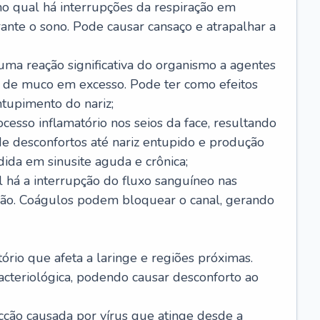
no qual há interrupções da respiração em
ante o sono. Pode causar cansaço e atrapalhar a
 uma reação significativa do organismo a agentes
 de muco em excesso. Pode ter como efeitos
ntupimento do nariz;
cesso inflamatório nos seios da face, resultando
 desconfortos até nariz entupido e produção
ida em sinusite aguda e crônica;
 há a interrupção do fluxo sanguíneo nas
mão. Coágulos podem bloquear o canal, gerando
tório que afeta a laringe e regiões próximas.
acteriológica, podendo causar desconforto ao
cção causada por vírus que atinge desde a