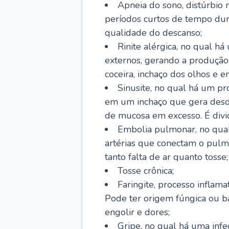
Apneia do sono, distúrbio 
períodos curtos de tempo dur
qualidade do descanso;
Rinite alérgica, no qual há
externos, gerando a produção
coceira, inchaço dos olhos e e
Sinusite, no qual há um pro
em um inchaço que gera desde
de mucosa em excesso. É divid
Embolia pulmonar, no qual
artérias que conectam o pul
tanto falta de ar quanto tosse;
Tosse crônica;
Faringite, processo inflama
Pode ter origem fúngica ou b
engolir e dores;
Gripe, no qual há uma infe