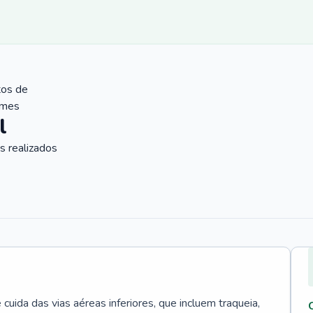
tos de
ames
l
 realizados
uida das vias aéreas inferiores, que incluem traqueia,