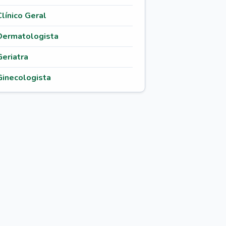
Clínico Geral
Dermatologista
Geriatra
Ginecologista