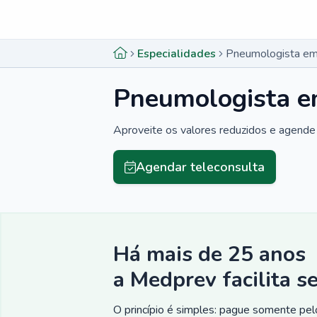
Menu lateral
Menu lateral
Especialidades
Pneumologista em
Pneumologista e
Aproveite os valores reduzidos e agende 
Agendar teleconsulta
Há mais de 25 anos
a Medprev facilita s
O princípio é simples: pague somente pelo