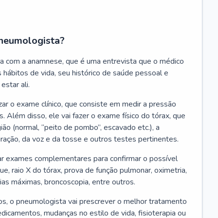
neumologista?
a com a anamnese, que é uma entrevista que o médico
 hábitos de vida, seu histórico de saúde pessoal e
estar ali.
zar o exame clínico, que consiste em medir a pressão
s. Além disso, ele vai fazer o exame físico do tórax, que
ião (normal, “peito de pombo”, escavado etc.), a
iração, da voz e da tosse e outros testes pertinentes.
tar exames complementares para confirmar o possível
e, raio X do tórax, prova de função pulmonar, oximetria,
ias máximas, broncoscopia, entre outros.
, o pneumologista vai prescrever o melhor tratamento
edicamentos, mudanças no estilo de vida, fisioterapia ou