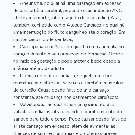
Aneurisma, no qual há uma dilatação em excesso
de uma artéria cerebral, podendo causar desde AVC
até levar à morte; Infarto agudo do miocárdio (IAM),
também conhecido como Ataque Cardíaco, no qual há
uma interrupção do fluxo sanguíneo até o coração. Em
muitos casos, pode ser fatal;
Cardiopatia congênita, no qual há uma anomalia no
coração durante o seu processo de formação. Ocorre
no início da gestação e pode afetar o bebê desde a
infância até a vida adulta;
Doença reumática cardíaca, sequela da febre
reumática que altera as válvulas e também músculos
do coração. Causa desde falta de ar e cansaço
constante, até mudança nos batimentos cardíacos;
Valvulopatia, no qual há um enrijecimento das
válvulas cardíacas, atrapalhando o bombeamento do
sangue para todo o corpo. Pode causar desde falta de
ar até cansaço em excesso, além de aumentar as
chances de surgirem arritmias e problemas graves