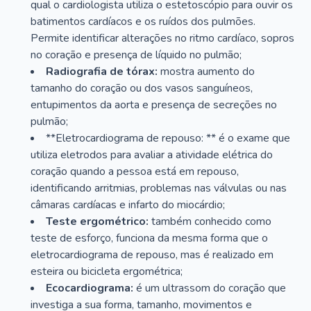
qual o cardiologista utiliza o estetoscópio para ouvir os
batimentos cardíacos e os ruídos dos pulmões.
Permite identificar alterações no ritmo cardíaco, sopros
no coração e presença de líquido no pulmão;
Radiografia de tórax:
mostra aumento do
tamanho do coração ou dos vasos sanguíneos,
entupimentos da aorta e presença de secreções no
pulmão;
**Eletrocardiograma de repouso: ** é o exame que
utiliza eletrodos para avaliar a atividade elétrica do
coração quando a pessoa está em repouso,
identificando arritmias, problemas nas válvulas ou nas
câmaras cardíacas e infarto do miocárdio;
Teste ergométrico:
também conhecido como
teste de esforço, funciona da mesma forma que o
eletrocardiograma de repouso, mas é realizado em
esteira ou bicicleta ergométrica;
Ecocardiograma:
é um ultrassom do coração que
investiga a sua forma, tamanho, movimentos e