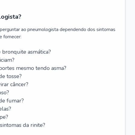
logista?
 perguntar ao pneumologista dependendo dos sintomas
 fornecer:
 bronquite asmática?
iciam?
esportes mesmo tendo asma?
de tosse?
rar câncer?
oso?
 de fumar?
elas?
ipe?
intomas da rinite?