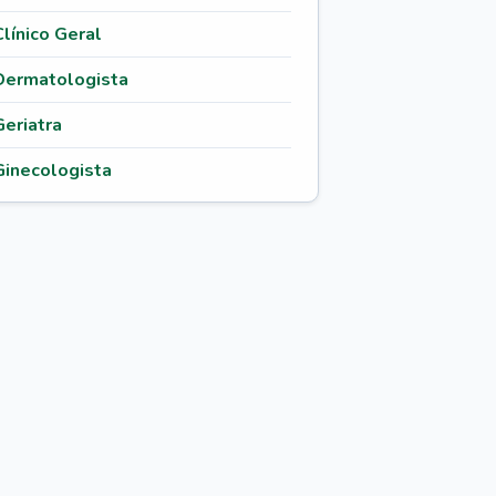
Clínico Geral
Dermatologista
Geriatra
Ginecologista