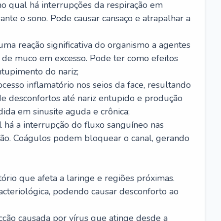
no qual há interrupções da respiração em
ante o sono. Pode causar cansaço e atrapalhar a
 uma reação significativa do organismo a agentes
 de muco em excesso. Pode ter como efeitos
ntupimento do nariz;
cesso inflamatório nos seios da face, resultando
 desconfortos até nariz entupido e produção
ida em sinusite aguda e crônica;
 há a interrupção do fluxo sanguíneo nas
mão. Coágulos podem bloquear o canal, gerando
tório que afeta a laringe e regiões próximas.
acteriológica, podendo causar desconforto ao
cção causada por vírus que atinge desde a