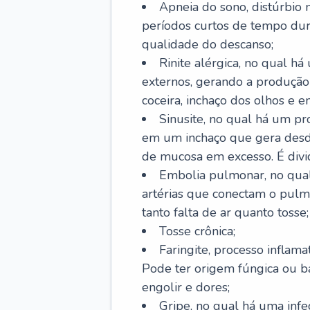
Apneia do sono, distúrbio 
períodos curtos de tempo dur
qualidade do descanso;
Rinite alérgica, no qual há
externos, gerando a produção
coceira, inchaço dos olhos e e
Sinusite, no qual há um pro
em um inchaço que gera desde
de mucosa em excesso. É divid
Embolia pulmonar, no qual
artérias que conectam o pul
tanto falta de ar quanto tosse;
Tosse crônica;
Faringite, processo inflama
Pode ter origem fúngica ou b
engolir e dores;
Gripe, no qual há uma infe