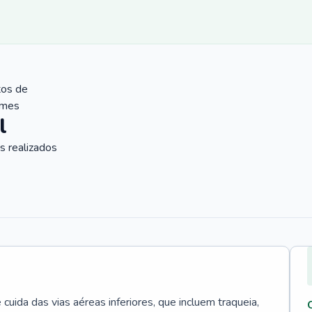
tos de
ames
l
 realizados
uida das vias aéreas inferiores, que incluem traqueia,