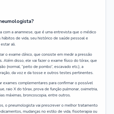
neumologista?
a com a anamnese, que é uma entrevista que o médico
 hábitos de vida, seu histórico de saúde pessoal e
estar ali.
zar o exame clínico, que consiste em medir a pressão
s. Além disso, ele vai fazer o exame físico do tórax, que
ião (normal, “peito de pombo”, escavado etc.), a
iração, da voz e da tosse e outros testes pertinentes.
tar exames complementares para confirmar o possível
e, raio X do tórax, prova de função pulmonar, oximetria,
ias máximas, broncoscopia, entre outros.
, o pneumologista vai prescrever o melhor tratamento
edicamentos, mudanças no estilo de vida, fisioterapia ou