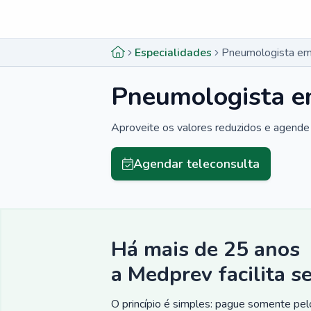
Menu lateral
Menu lateral
Especialidades
Pneumologista em
Pneumologista e
Aproveite os valores reduzidos e agende 
Agendar teleconsulta
Há mais de 25 anos
a Medprev facilita s
O princípio é simples: pague somente pelo