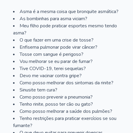
Asma é a mesma coisa que bronquite asmática?
As bombinhas para asma viciam?
Meu filho pode praticar esportes mesmo tendo
asma?
O que fazer em uma crise de tosse?
Enfisema pulmonar pode virar câncer?
Tosse com sangue é perigoso?
Vou melhorar se eu parar de fumar?
Tive COVID-19, terei sequelas?
Devo me vacinar contra gripe?
Como posso melhorar dos sintomas da rinite?
Sinusite tem cura?
Como posso prevenir a pneumonia?
Tenho rinite, posso ter cão ou gato?
Como posso melhorar a saúde dos pulmões?
Tenho restrições para praticar exercícios se sou
fumante?
O que devo evitar para prevenir doenças