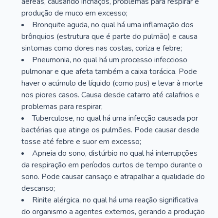
aéreas, causando inchaços, problemas para respirar e
produção de muco em excesso;
Bronquite aguda, no qual há uma inflamação dos
brônquios (estrutura que é parte do pulmão) e causa
sintomas como dores nas costas, coriza e febre;
Pneumonia, no qual há um processo infeccioso
pulmonar e que afeta também a caixa torácica. Pode
haver o acúmulo de líquido (como pus) e levar à morte
nos piores casos. Causa desde catarro até calafrios e
problemas para respirar;
Tuberculose, no qual há uma infecção causada por
bactérias que atinge os pulmões. Pode causar desde
tosse até febre e suor em excesso;
Apneia do sono, distúrbio no qual há interrupções
da respiração em períodos curtos de tempo durante o
sono. Pode causar cansaço e atrapalhar a qualidade do
descanso;
Rinite alérgica, no qual há uma reação significativa
do organismo a agentes externos, gerando a produção