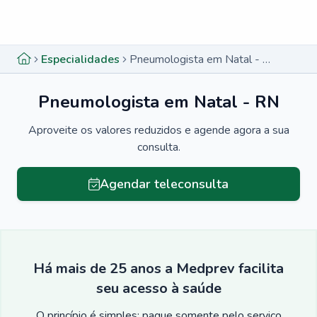
Menu lateral
Menu lateral
Especialidades
Pneumologista em Natal - RN
Pneumologista em Natal - RN
Aproveite os valores reduzidos e agende agora a sua
consulta.
Agendar teleconsulta
Há mais de 25 anos a Medprev facilita
seu acesso à saúde
O princípio é simples: pague somente pelo serviço