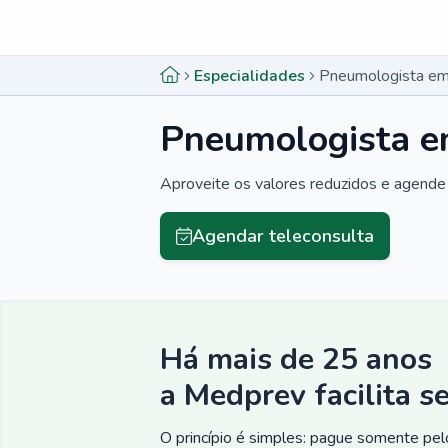
Menu lateral
Menu lateral
Especialidades
Pneumologista em 
Pneumologista em
Aproveite os valores reduzidos e agende 
Agendar teleconsulta
Há mais de 25 anos
a Medprev facilita s
O princípio é simples: pague somente pelo