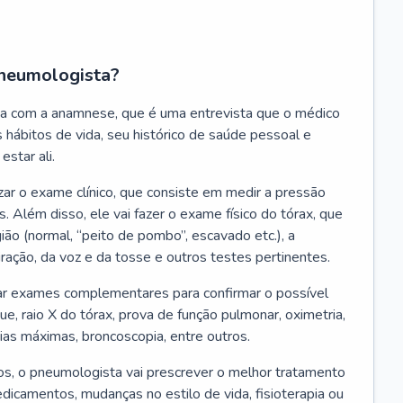
neumologista?
a com a anamnese, que é uma entrevista que o médico
 hábitos de vida, seu histórico de saúde pessoal e
estar ali.
zar o exame clínico, que consiste em medir a pressão
s. Além disso, ele vai fazer o exame físico do tórax, que
ião (normal, “peito de pombo”, escavado etc.), a
iração, da voz e da tosse e outros testes pertinentes.
tar exames complementares para confirmar o possível
e, raio X do tórax, prova de função pulmonar, oximetria,
ias máximas, broncoscopia, entre outros.
, o pneumologista vai prescrever o melhor tratamento
edicamentos, mudanças no estilo de vida, fisioterapia ou