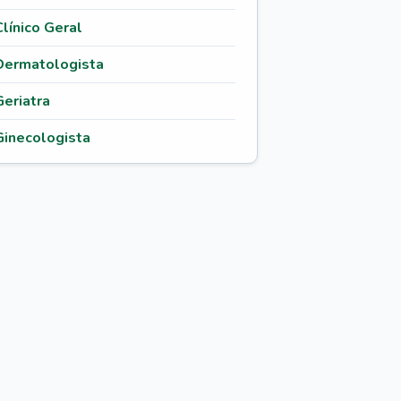
Clínico Geral
Dermatologista
Geriatra
Ginecologista