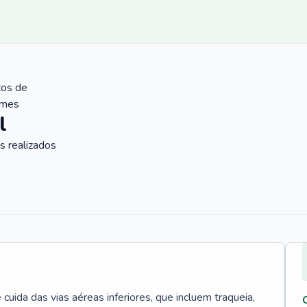
tos de
ames
l
 realizados
uida das vias aéreas inferiores, que incluem traqueia,