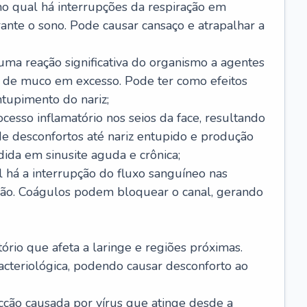
no qual há interrupções da respiração em
ante o sono. Pode causar cansaço e atrapalhar a
 uma reação significativa do organismo a agentes
 de muco em excesso. Pode ter como efeitos
ntupimento do nariz;
cesso inflamatório nos seios da face, resultando
 desconfortos até nariz entupido e produção
ida em sinusite aguda e crônica;
 há a interrupção do fluxo sanguíneo nas
mão. Coágulos podem bloquear o canal, gerando
tório que afeta a laringe e regiões próximas.
acteriológica, podendo causar desconforto ao
cção causada por vírus que atinge desde a