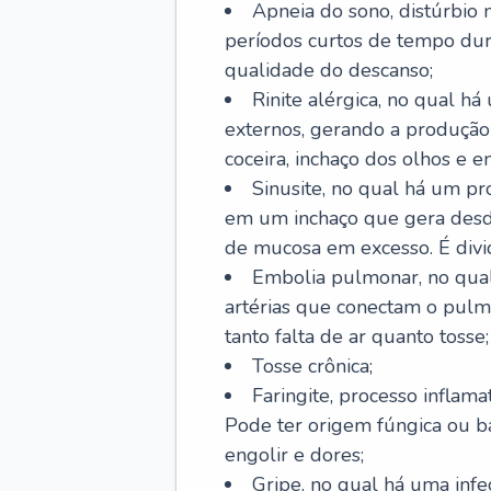
Apneia do sono, distúrbio 
períodos curtos de tempo dur
qualidade do descanso;
Rinite alérgica, no qual há
externos, gerando a produção
coceira, inchaço dos olhos e e
Sinusite, no qual há um pro
em um inchaço que gera desde
de mucosa em excesso. É divid
Embolia pulmonar, no qual
artérias que conectam o pul
tanto falta de ar quanto tosse;
Tosse crônica;
Faringite, processo inflama
Pode ter origem fúngica ou b
engolir e dores;
Gripe, no qual há uma infe