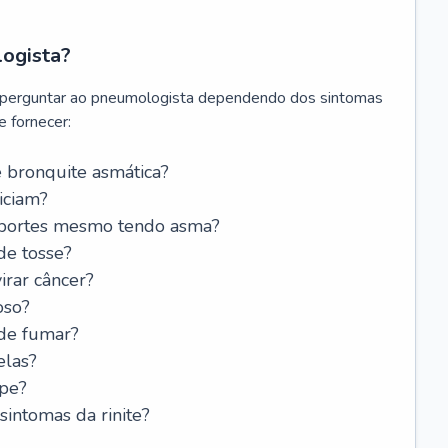
logista?
 perguntar ao pneumologista dependendo dos sintomas
 fornecer:
 bronquite asmática?
iciam?
esportes mesmo tendo asma?
de tosse?
rar câncer?
oso?
 de fumar?
elas?
ipe?
intomas da rinite?