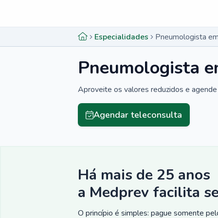
Menu lateral
Menu lateral
Especialidades
Pneumologista em
Pneumologista e
Aproveite os valores reduzidos e agende 
Agendar teleconsulta
Há mais de 25 anos
a Medprev facilita s
O princípio é simples: pague somente pelo