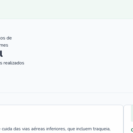
tos de
ames
l
 realizados
uida das vias aéreas inferiores, que incluem traqueia,