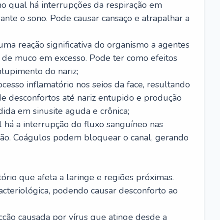
no qual há interrupções da respiração em
ante o sono. Pode causar cansaço e atrapalhar a
 uma reação significativa do organismo a agentes
 de muco em excesso. Pode ter como efeitos
ntupimento do nariz;
cesso inflamatório nos seios da face, resultando
 desconfortos até nariz entupido e produção
ida em sinusite aguda e crônica;
 há a interrupção do fluxo sanguíneo nas
mão. Coágulos podem bloquear o canal, gerando
tório que afeta a laringe e regiões próximas.
acteriológica, podendo causar desconforto ao
cção causada por vírus que atinge desde a