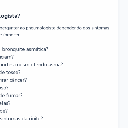
logista?
 perguntar ao pneumologista dependendo dos sintomas
 fornecer:
 bronquite asmática?
iciam?
esportes mesmo tendo asma?
de tosse?
rar câncer?
oso?
 de fumar?
elas?
ipe?
intomas da rinite?