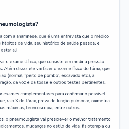
neumologista?
a com a anamnese, que é uma entrevista que o médico
 hábitos de vida, seu histórico de saúde pessoal e
estar ali.
zar o exame clínico, que consiste em medir a pressão
s. Além disso, ele vai fazer o exame físico do tórax, que
ião (normal, “peito de pombo”, escavado etc.), a
iração, da voz e da tosse e outros testes pertinentes.
tar exames complementares para confirmar o possível
e, raio X do tórax, prova de função pulmonar, oximetria,
ias máximas, broncoscopia, entre outros.
, o pneumologista vai prescrever o melhor tratamento
edicamentos, mudanças no estilo de vida, fisioterapia ou