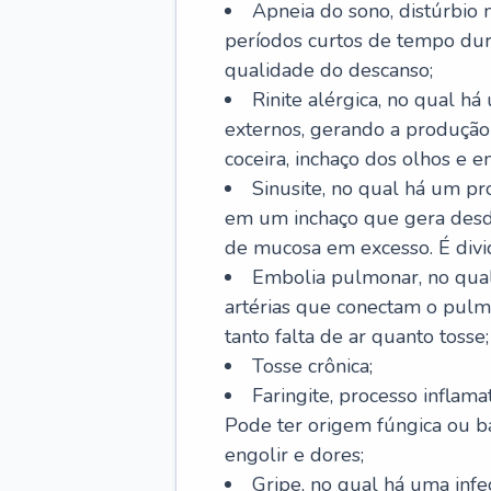
Apneia do sono, distúrbio 
períodos curtos de tempo dur
qualidade do descanso;
Rinite alérgica, no qual há
externos, gerando a produção
coceira, inchaço dos olhos e e
Sinusite, no qual há um pro
em um inchaço que gera desde
de mucosa em excesso. É divid
Embolia pulmonar, no qual
artérias que conectam o pul
tanto falta de ar quanto tosse;
Tosse crônica;
Faringite, processo inflama
Pode ter origem fúngica ou b
engolir e dores;
Gripe, no qual há uma infe