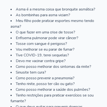
Asma é a mesma coisa que bronquite asmática?
As bombinhas para asma viciam?
Meu filho pode praticar esportes mesmo tendo
asma?
O que fazer em uma crise de tosse?
Enfisema pulmonar pode virar câncer?
Tosse com sangue é perigoso?
Vou melhorar se eu parar de fumar?
Tive COVID-19, terei sequelas?
Devo me vacinar contra gripe?
Como posso melhorar dos sintomas da rinite?
Sinusite tem cura?
Como posso prevenir a pneumonia?
Tenho rinite, posso ter cão ou gato?
Como posso melhorar a saúde dos pulmões?
Tenho restrições para praticar exercícios se sou
fumante?
O que devo evitar para prevenir doenças