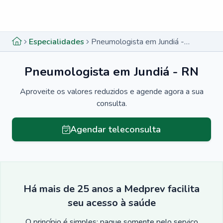
Menu lateral
Menu lateral
Especialidades
Pneumologista em Jundiá - RN
Pneumologista em Jundiá - RN
Aproveite os valores reduzidos e agende agora a sua
consulta.
Agendar teleconsulta
Há mais de 25 anos a Medprev facilita
seu acesso à saúde
O princípio é simples: pague somente pelo serviço