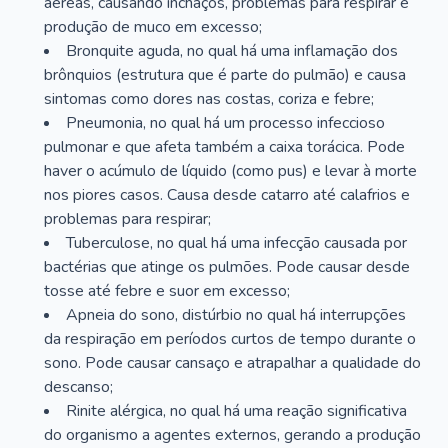
aéreas, causando inchaços, problemas para respirar e
produção de muco em excesso;
Bronquite aguda, no qual há uma inflamação dos
brônquios (estrutura que é parte do pulmão) e causa
sintomas como dores nas costas, coriza e febre;
Pneumonia, no qual há um processo infeccioso
pulmonar e que afeta também a caixa torácica. Pode
haver o acúmulo de líquido (como pus) e levar à morte
nos piores casos. Causa desde catarro até calafrios e
problemas para respirar;
Tuberculose, no qual há uma infecção causada por
bactérias que atinge os pulmões. Pode causar desde
tosse até febre e suor em excesso;
Apneia do sono, distúrbio no qual há interrupções
da respiração em períodos curtos de tempo durante o
sono. Pode causar cansaço e atrapalhar a qualidade do
descanso;
Rinite alérgica, no qual há uma reação significativa
do organismo a agentes externos, gerando a produção