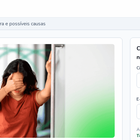
ra e possíveis causas
C
n
C
E
A
T