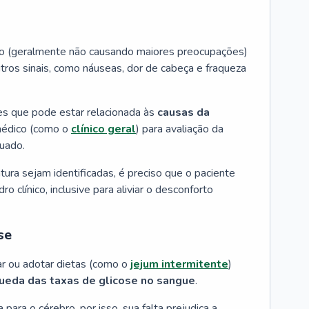
do (geralmente não causando maiores preocupações)
ros sinais, como náuseas, dor de cabeça e fraqueza
es que pode estar relacionada às
causas da
médico (como o
clínico geral
) para avaliação da
uado.
ra sejam identificadas, é preciso que o paciente
 clínico, inclusive para aliviar o desconforto
se
ar ou adotar dietas (como o
jejum intermitente
)
ueda das taxas de glicose no sangue
.
 para o cérebro, por isso, sua falta prejudica a