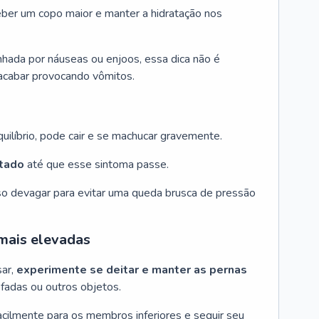
beber um copo maior e manter a hidratação nos
nhada por náuseas ou enjoos, essa dica não é
 acabar provocando vômitos.
quilíbrio, pode cair e se machucar gravemente.
tado
até que esse sintoma passe.
sso devagar para evitar uma queda brusca de pressão
 mais elevadas
sar,
experimente se deitar e manter as pernas
fadas ou outros objetos.
acilmente para os membros inferiores e seguir seu