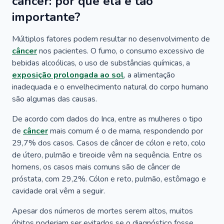
câncer: por que ela é tão
importante?
Múltiplos fatores podem resultar no desenvolvimento de
câncer
nos pacientes. O fumo, o consumo excessivo de
bebidas alcoólicas, o uso de substâncias químicas, a
exposição prolongada ao sol
, a alimentação
inadequada e o envelhecimento natural do corpo humano
são algumas das causas.
De acordo com dados do Inca, entre as mulheres o tipo
de
câncer
mais comum é o de mama, respondendo por
29,7% dos casos. Casos de câncer de cólon e reto, colo
de útero, pulmão e tireoide vêm na sequência. Entre os
homens, os casos mais comuns são de câncer de
próstata, com 29,2%. Cólon e reto, pulmão, estômago e
cavidade oral vêm a seguir.
Apesar dos números de mortes serem altos, muitos
óbitos poderiam ser evitados se o diagnóstico fosse