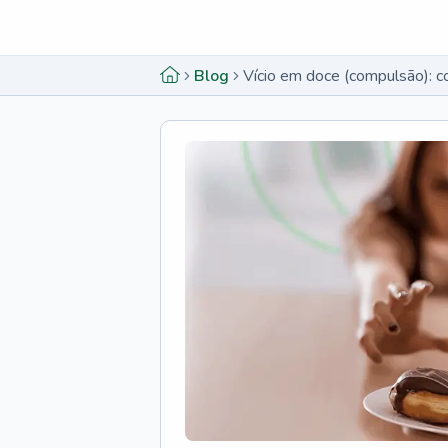
Menu lateral
Menu lateral
Blog
Vício em doce (compulsão): c