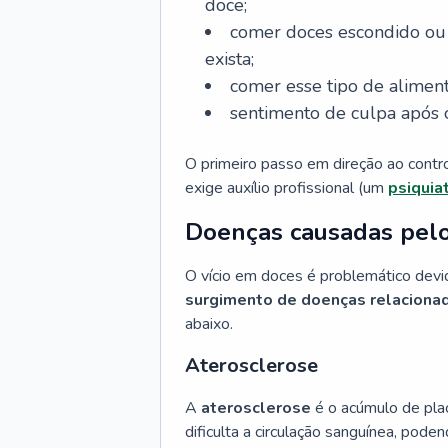
doce;
comer doces escondido ou
exista;
comer esse tipo de alime
sentimento de culpa após 
O primeiro passo em direção ao contro
exige auxílio profissional (um
psiquia
Doenças causadas pelo
O vício em doces é problemático devid
surgimento de doenças relacionad
abaixo.
Aterosclerose
A
aterosclerose
é o acúmulo de plac
dificulta a circulação sanguínea, poden