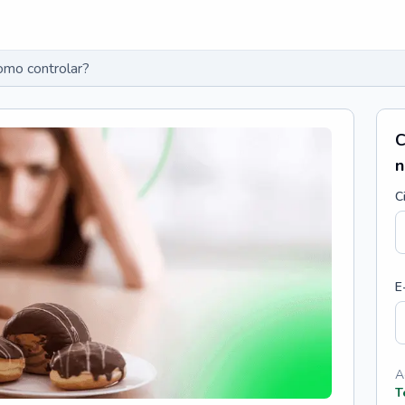
omo controlar?
C
n
C
E
A
T