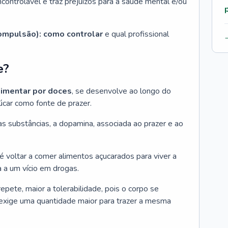
controlável e traz prejuízos para a saúde mental e/ou
compulsão): como controlar
e qual profissional
e?
imentar por doces
, se desenvolve ao longo do
úcar como fonte de prazer.
tras substâncias, a dopamina, associada ao prazer e ao
 é voltar a comer alimentos açucarados para viver a
a um vício em drogas.
epete, maior a tolerabilidade, pois o corpo se
exige uma quantidade maior para trazer a mesma