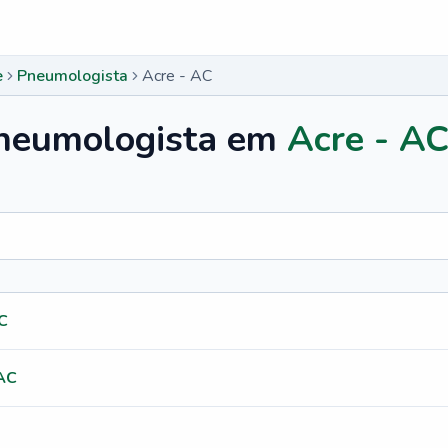
e
Pneumologista
Acre - AC
neumologista
em
Acre - A
C
 AC