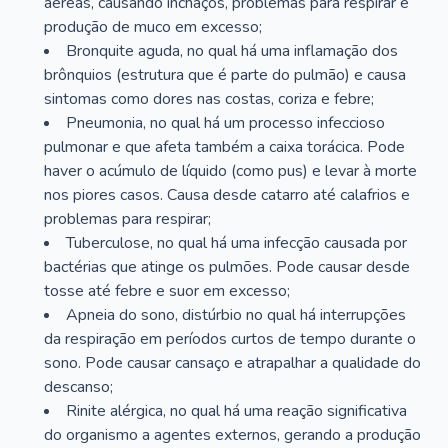
aéreas, causando inchaços, problemas para respirar e
produção de muco em excesso;
Bronquite aguda, no qual há uma inflamação dos
brônquios (estrutura que é parte do pulmão) e causa
sintomas como dores nas costas, coriza e febre;
Pneumonia, no qual há um processo infeccioso
pulmonar e que afeta também a caixa torácica. Pode
haver o acúmulo de líquido (como pus) e levar à morte
nos piores casos. Causa desde catarro até calafrios e
problemas para respirar;
Tuberculose, no qual há uma infecção causada por
bactérias que atinge os pulmões. Pode causar desde
tosse até febre e suor em excesso;
Apneia do sono, distúrbio no qual há interrupções
da respiração em períodos curtos de tempo durante o
sono. Pode causar cansaço e atrapalhar a qualidade do
descanso;
Rinite alérgica, no qual há uma reação significativa
do organismo a agentes externos, gerando a produção