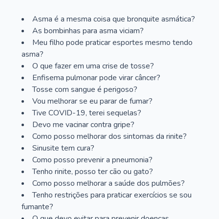
Asma é a mesma coisa que bronquite asmática?
As bombinhas para asma viciam?
Meu filho pode praticar esportes mesmo tendo
asma?
O que fazer em uma crise de tosse?
Enfisema pulmonar pode virar câncer?
Tosse com sangue é perigoso?
Vou melhorar se eu parar de fumar?
Tive COVID-19, terei sequelas?
Devo me vacinar contra gripe?
Como posso melhorar dos sintomas da rinite?
Sinusite tem cura?
Como posso prevenir a pneumonia?
Tenho rinite, posso ter cão ou gato?
Como posso melhorar a saúde dos pulmões?
Tenho restrições para praticar exercícios se sou
fumante?
O que devo evitar para prevenir doenças