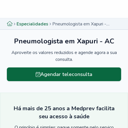
Menu lateral
Menu lateral
Especialidades
Pneumologista em Xapuri - AC
Pneumologista em Xapuri - AC
Aproveite os valores reduzidos e agende agora a sua
consulta.
Agendar teleconsulta
Há mais de 25 anos a Medprev facilita
seu acesso à saúde
O princípio é simples: pague somente pelo serviço