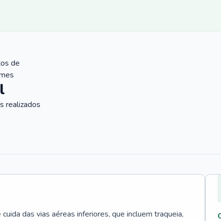
tos de
ames
l
 realizados
uida das vias aéreas inferiores, que incluem traqueia,