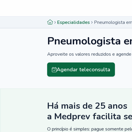
Menu lateral
Menu lateral
Especialidades
Pneumologista em
Pneumologista e
Aproveite os valores reduzidos e agende 
Agendar teleconsulta
Há mais de 25 anos
a Medprev facilita s
O princípio é simples: pague somente pelo