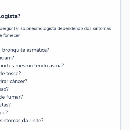
logista?
 perguntar ao pneumologista dependendo dos sintomas
 fornecer:
 bronquite asmática?
iciam?
esportes mesmo tendo asma?
de tosse?
rar câncer?
oso?
 de fumar?
elas?
ipe?
intomas da rinite?