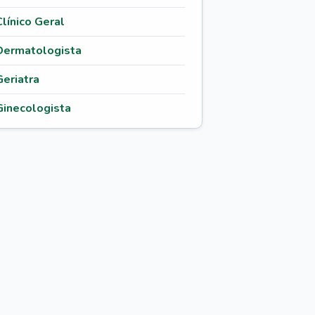
Clínico Geral
Dermatologista
Geriatra
Ginecologista