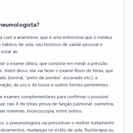
neumologista?
a com a anamnese, que é uma entrevista que o médico
 hábitos de vida, seu histórico de saúde pessoal e
estar ali.
zar o exame clínico, que consiste em medir a pressão
s. Além disso, ele vai fazer o exame físico do tórax, que
ião (normal, “peito de pombo”, escavado etc.), a
iração, da voz e da tosse e outros testes pertinentes.
tar exames complementares para confirmar o possível
e, raio X do tórax, prova de função pulmonar, oximetria,
ias máximas, broncoscopia, entre outros.
, o pneumologista vai prescrever o melhor tratamento
edicamentos, mudanças no estilo de vida, fisioterapia ou