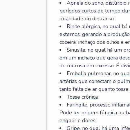
Apneia do sono, distúrbio 
períodos curtos de tempo dur
qualidade do descanso;
Rinite alérgica, no qual há
externos, gerando a produção
coceira, inchaço dos olhos e e
Sinusite, no qual há um pro
em um inchaço que gera desde
de mucosa em excesso. É divid
Embolia pulmonar, no qual
artérias que conectam o pul
tanto falta de ar quanto tosse;
Tosse crônica;
Faringite, processo inflama
Pode ter origem fúngica ou b
engolir e dores;
Gripe, no qual há uma infe