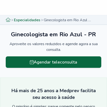
Menu lateral
Menu lateral
Especialidades
Ginecologista em Rio Azul - PR
Ginecologista em Rio Azul - PR
Aproveite os valores reduzidos e agende agora a sua
consulta.
Agendar teleconsulta
Há mais de 25 anos a Medprev facilita
seu acesso à saúde
O princípio é simples: pague somente pelo serviço