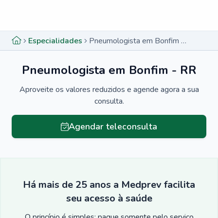
Menu lateral
Menu lateral
Especialidades
Pneumologista em Bonfim - RR
Pneumologista em Bonfim - RR
Aproveite os valores reduzidos e agende agora a sua
consulta.
Agendar teleconsulta
Há mais de 25 anos a Medprev facilita
seu acesso à saúde
O princípio é simples: pague somente pelo serviço