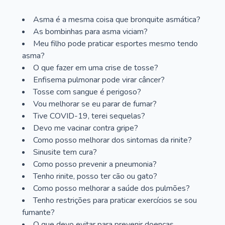
Asma é a mesma coisa que bronquite asmática?
As bombinhas para asma viciam?
Meu filho pode praticar esportes mesmo tendo
asma?
O que fazer em uma crise de tosse?
Enfisema pulmonar pode virar câncer?
Tosse com sangue é perigoso?
Vou melhorar se eu parar de fumar?
Tive COVID-19, terei sequelas?
Devo me vacinar contra gripe?
Como posso melhorar dos sintomas da rinite?
Sinusite tem cura?
Como posso prevenir a pneumonia?
Tenho rinite, posso ter cão ou gato?
Como posso melhorar a saúde dos pulmões?
Tenho restrições para praticar exercícios se sou
fumante?
O que devo evitar para prevenir doenças