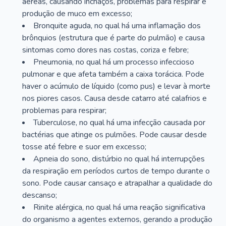
aéreas, causando inchaços, problemas para respirar e
produção de muco em excesso;
Bronquite aguda, no qual há uma inflamação dos
brônquios (estrutura que é parte do pulmão) e causa
sintomas como dores nas costas, coriza e febre;
Pneumonia, no qual há um processo infeccioso
pulmonar e que afeta também a caixa torácica. Pode
haver o acúmulo de líquido (como pus) e levar à morte
nos piores casos. Causa desde catarro até calafrios e
problemas para respirar;
Tuberculose, no qual há uma infecção causada por
bactérias que atinge os pulmões. Pode causar desde
tosse até febre e suor em excesso;
Apneia do sono, distúrbio no qual há interrupções
da respiração em períodos curtos de tempo durante o
sono. Pode causar cansaço e atrapalhar a qualidade do
descanso;
Rinite alérgica, no qual há uma reação significativa
do organismo a agentes externos, gerando a produção