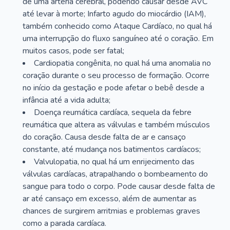
de uma artéria cerebral, podendo causar desde AVC
até levar à morte; Infarto agudo do miocárdio (IAM),
também conhecido como Ataque Cardíaco, no qual há
uma interrupção do fluxo sanguíneo até o coração. Em
muitos casos, pode ser fatal;
Cardiopatia congênita, no qual há uma anomalia no
coração durante o seu processo de formação. Ocorre
no início da gestação e pode afetar o bebê desde a
infância até a vida adulta;
Doença reumática cardíaca, sequela da febre
reumática que altera as válvulas e também músculos
do coração. Causa desde falta de ar e cansaço
constante, até mudança nos batimentos cardíacos;
Valvulopatia, no qual há um enrijecimento das
válvulas cardíacas, atrapalhando o bombeamento do
sangue para todo o corpo. Pode causar desde falta de
ar até cansaço em excesso, além de aumentar as
chances de surgirem arritmias e problemas graves
como a parada cardíaca.