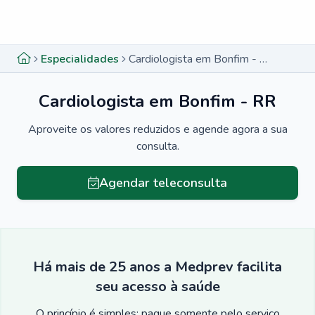
Menu lateral
Menu lateral
Especialidades
Cardiologista em Bonfim - RR
Cardiologista em Bonfim - RR
Aproveite os valores reduzidos e agende agora a sua
consulta.
Agendar teleconsulta
Há mais de 25 anos a Medprev facilita
seu acesso à saúde
O princípio é simples: pague somente pelo serviço