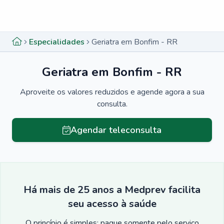
Menu lateral
Menu lateral
Especialidades
Geriatra em Bonfim - RR
Geriatra em Bonfim - RR
Aproveite os valores reduzidos e agende agora a sua
consulta.
Agendar teleconsulta
Há mais de 25 anos a Medprev facilita
seu acesso à saúde
O princípio é simples: pague somente pelo serviço