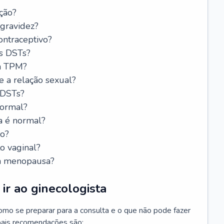
ção?
 gravidez?
ntraceptivo?
s DSTs?
da TPM?
e a relação sexual?
 DSTs?
normal?
a é normal?
do?
o vaginal?
da menopausa?
ir ao ginecologista
mo se preparar para a consulta e o que não pode fazer
cipais recomendações são: