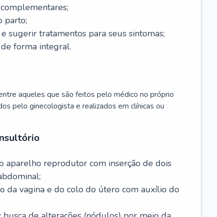
s complementares;
 parto;
sugerir tratamentos para seus sintomas;
de forma integral.
ntre aqueles que são feitos pelo médico no próprio
dos pelo ginecologista e realizados em clínicas ou
nsultório
o aparelho reprodutor com inserção de dois
abdominal;
o da vagina e do colo do útero com auxílio do
:
busca de alterações (nódulos) por meio da