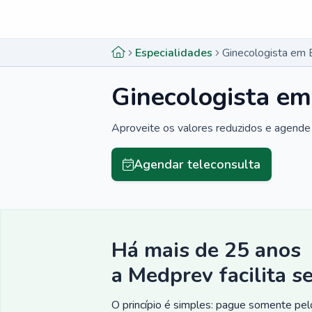
Menu lateral
Menu lateral
Especialidades
Ginecologista em 
Ginecologista em
Aproveite os valores reduzidos e agende 
Agendar teleconsulta
Há mais de 25 anos
a Medprev facilita s
O princípio é simples: pague somente pelo