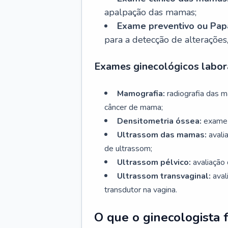
apalpação das mamas;
Exame preventivo ou Papa
para a detecção de alterações
Exames ginecológicos labora
Mamografia:
radiografia das 
câncer de mama;
Densitometria óssea:
exame 
Ultrassom das mamas:
avali
de ultrassom;
Ultrassom pélvico:
avaliação 
Ultrassom transvaginal:
aval
transdutor na vagina.
O que o ginecologista 