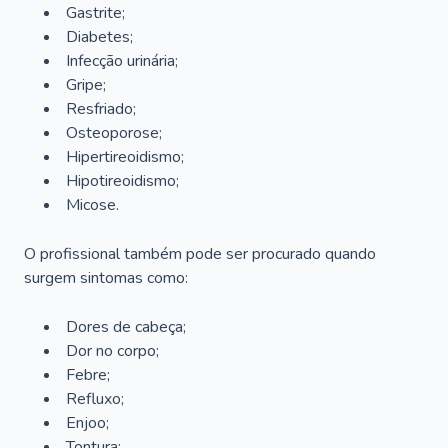
Gastrite;
Diabetes;
Infecção urinária;
Gripe;
Resfriado;
Osteoporose;
Hipertireoidismo;
Hipotireoidismo;
Micose.
O profissional também pode ser procurado quando
surgem sintomas como:
Dores de cabeça;
Dor no corpo;
Febre;
Refluxo;
Enjoo;
Tontura;