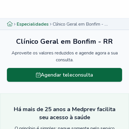
Menu lateral
Menu lateral
Especialidades
Clínico Geral em Bonfim - RR
Clínico Geral em Bonfim - RR
Aproveite os valores reduzidos e agende agora a sua
consulta.
Agendar teleconsulta
Há mais de 25 anos a Medprev facilita
seu acesso à saúde
O princípio é simples: pague somente pelo serviço