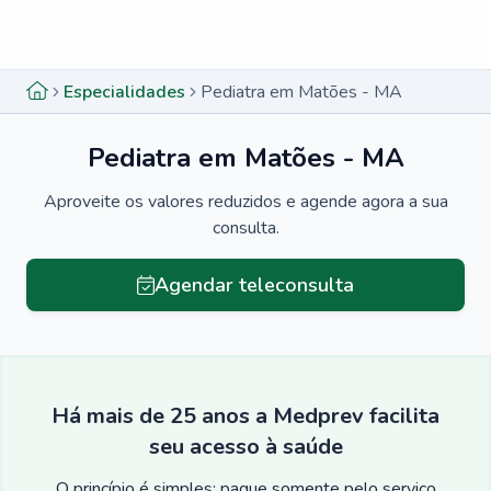
Menu lateral
Menu lateral
Especialidades
Pediatra em Matões - MA
Pediatra em Matões - MA
Aproveite os valores reduzidos e agende agora a sua
consulta.
Agendar teleconsulta
Há mais de 25 anos a Medprev facilita
seu acesso à saúde
O princípio é simples: pague somente pelo serviço