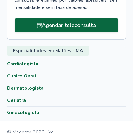
consultas e exames por valores acessíveis, sem
mensalidade e sem taxa de adesão.
Agendar teleconsulta
Especialidades em Matões - MA
Cardiologista
Clínico Geral
Dermatologista
Geriatra
Ginecologista
© Medprev,
2026
,
live