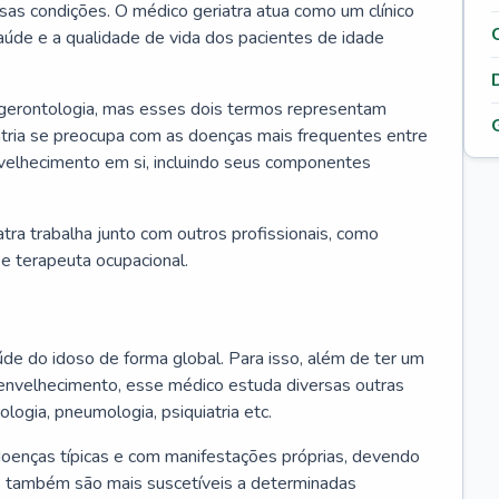
ssas condições. O médico geriatra atua como um clínico
úde e a qualidade de vida dos pacientes de idade
 gerontologia, mas esses dois termos representam
iatria se preocupa com as doenças mais frequentes entre
nvelhecimento em si, incluindo seus componentes
atra trabalha junto com outros profissionais, como
a e terapeuta ocupacional.
úde do idoso de forma global. Para isso, além de ter um
nvelhecimento, esse médico estuda diversas outras
ologia, pneumologia, psiquiatria etc.
oenças típicas e com manifestações próprias, devendo
os também são mais suscetíveis a determinadas