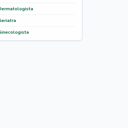
Dermatologista
Geriatra
Ginecologista