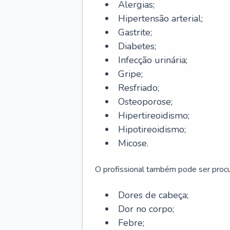
Alergias;
Hipertensão arterial;
Gastrite;
Diabetes;
Infecção urinária;
Gripe;
Resfriado;
Osteoporose;
Hipertireoidismo;
Hipotireoidismo;
Micose.
O profissional também pode ser pro
Dores de cabeça;
Dor no corpo;
Febre;