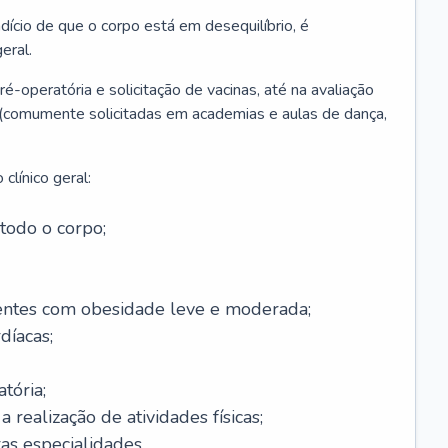
ício de que o corpo está em desequilíbrio, é
eral.
é-operatória e solicitação de vacinas, até na avaliação
as (comumente solicitadas em academias e aulas de dança,
clínico geral:
todo o corpo;
ntes com obesidade leve e moderada;
díacas;
tória;
 realização de atividades físicas;
s especialidades.