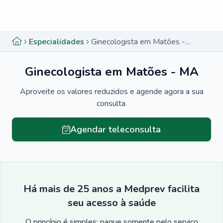
Menu lateral
Menu lateral
Especialidades
Ginecologista em Matões - MA
Ginecologista em Matões - MA
Aproveite os valores reduzidos e agende agora a sua
consulta.
Agendar teleconsulta
Há mais de 25 anos a Medprev facilita
seu acesso à saúde
O princípio é simples: pague somente pelo serviço