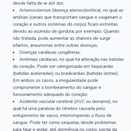
desde falta de ar até dor;
Arteriosclerose (doença aterosclerótica), no qual as
artérias (canais que transportam sangue e oxigenam o
coração e outros sistemas do corpo) ficam estreitas
devido ao acúmulo de gordura, por exemplo. Quando
não tratada, pode aumentar as chances de surgir
infartos, aneurismas entre outras doenças;
Doenças cardíacas congênitas;
Arritmias cardíacas, no qual há alteração nas batidas
do coração. Pode ser categorizada em taquicardia
(batidas aceleradas) ou bradicardias (batidas lentas).
Em ambos os casos, a irregularidade pode
comprometer o bombeamento do sangue e
funcionamento adequado do coração;
Acidente vascular cerebral (AVC ou derrame), no
qual há uma paralisia do cérebro causada pelo
entupimento de vasos, interrompendo o fluxo de
sangue. Pode ter como sequelas desde problemas
para falar e andar, até dormência no corpo, perda da