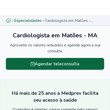
Menu lateral
Menu lateral
Especialidades
Cardiologista em Matões - MA
Cardiologista em Matões - MA
Aproveite os valores reduzidos e agende agora a sua
consulta.
Agendar teleconsulta
Há mais de 25 anos a Medprev facilita
seu acesso à saúde
O princípio é simples: pague somente pelo serviço