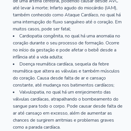
de uma artéria cerebral, podendo causar desde AVC
até levar à morte; Infarto agudo do miocárdio (IAM),
também conhecido como Ataque Cardíaco, no qual há
uma interrupção do fluxo sanguíneo até o coração. Em
muitos casos, pode ser fatal;
Cardiopatia congênita, no qual há uma anomalia no
coração durante o seu processo de formação. Ocorre
no início da gestação e pode afetar o bebê desde a
infância até a vida adulta;
Doença reumática cardíaca, sequela da febre
reumática que altera as válvulas e também músculos
do coração. Causa desde falta de ar e cansaço
constante, até mudança nos batimentos cardíacos;
Valvulopatia, no qual há um enrijecimento das
válvulas cardíacas, atrapalhando o bombeamento do
sangue para todo o corpo. Pode causar desde falta de
ar até cansaço em excesso, além de aumentar as
chances de surgirem arritmias e problemas graves
como a parada cardíaca.