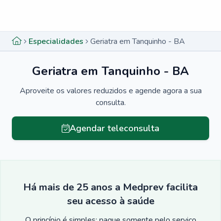
Menu lateral
Menu lateral
Especialidades
Geriatra em Tanquinho - BA
Geriatra em Tanquinho - BA
Aproveite os valores reduzidos e agende agora a sua
consulta.
Agendar teleconsulta
Há mais de 25 anos a Medprev facilita
seu acesso à saúde
O princípio é simples: pague somente pelo serviço