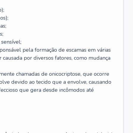
);
os);
as;
s;
sensível;
sponsável pela formação de escamas em várias
r causada por diversos fatores, como mudança
lmente chamadas de onicocriptose, que ocorre
lve devido ao tecido que a envolve, causando
nfeccioso que gera desde incômodos até