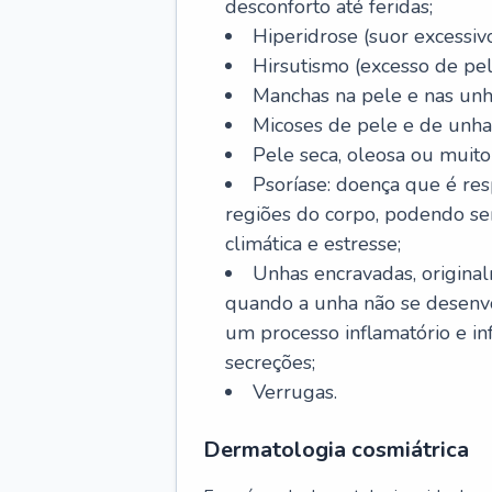
desconforto até feridas;
Hiperidrose (suor excessivo
Hirsutismo (excesso de pel
Manchas na pele e nas unh
Micoses de pele e de unha
Pele seca, oleosa ou muito 
Psoríase: doença que é re
regiões do corpo, podendo se
climática e estresse;
Unhas encravadas, origina
quando a unha não se desenvo
um processo inflamatório e i
secreções;
Verrugas.
Dermatologia cosmiátrica