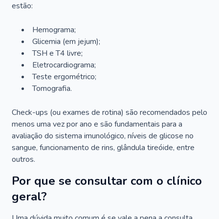
estão:
Hemograma;
Glicemia (em jejum);
TSH e T4 livre;
Eletrocardiograma;
Teste ergométrico;
Tomografia.
Check-ups (ou exames de rotina) são recomendados pelo
menos uma vez por ano e são fundamentais para a
avaliação do sistema imunológico, níveis de glicose no
sangue, funcionamento de rins, glândula tireóide, entre
outros.
Por que se consultar com o clínico
geral?
Uma dúvida muito comum é se vale a pena a consulta