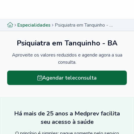
Menu lateral
Menu lateral
Especialidades
Psiquiatra em Tanquinho - BA
Psiquiatra em Tanquinho - BA
Aproveite os valores reduzidos e agende agora a sua
consulta.
Agendar teleconsulta
Há mais de 25 anos a Medprev facilita
seu acesso à saúde
O princípio é simples: pague somente pelo serviço