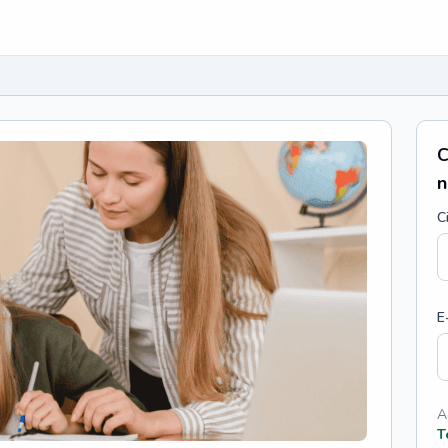
C
n
C
E
A
T