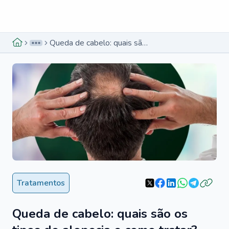
Menu lateral
Menu lateral
Queda de cabelo: quais são os tipos de alopecia e como tratar?
Tratamentos
Queda de cabelo: quais são os