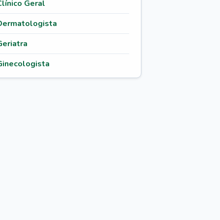
Clínico Geral
Dermatologista
Geriatra
Ginecologista