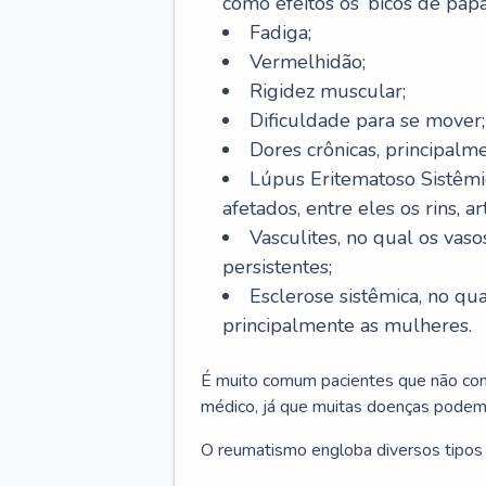
como efeitos os ‘bicos de pap
Fadiga;
Vermelhidão;
Rigidez muscular;
Dificuldade para se mover;
Dores crônicas, principalme
Lúpus Eritematoso Sistêmi
afetados, entre eles os rins, a
Vasculites, no qual os va
persistentes;
Esclerose sistêmica, no qu
principalmente as mulheres.
É muito comum pacientes que não con
médico, já que muitas doenças podem
O reumatismo engloba diversos tipos 