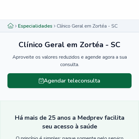
Menu lateral
Menu lateral
Especialidades
Clínico Geral em Zortéa - SC
Clínico Geral em Zortéa - SC
Aproveite os valores reduzidos e agende agora a sua
consulta.
Agendar teleconsulta
Há mais de 25 anos a Medprev facilita
seu acesso à saúde
O princípio é simples: pague somente pelo serviço