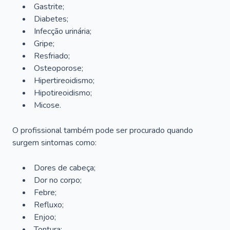
Gastrite;
Diabetes;
Infecção urinária;
Gripe;
Resfriado;
Osteoporose;
Hipertireoidismo;
Hipotireoidismo;
Micose.
O profissional também pode ser procurado quando
surgem sintomas como:
Dores de cabeça;
Dor no corpo;
Febre;
Refluxo;
Enjoo;
Tontura;