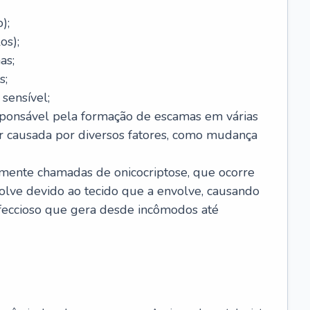
);
os);
as;
s;
sensível;
sponsável pela formação de escamas em várias
r causada por diversos fatores, como mudança
lmente chamadas de onicocriptose, que ocorre
lve devido ao tecido que a envolve, causando
nfeccioso que gera desde incômodos até