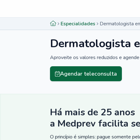
Menu lateral
Menu lateral
Especialidades
Dermatologista em
Dermatologista e
Aproveite os valores reduzidos e agende 
Agendar teleconsulta
Há mais de 25 anos
a Medprev facilita s
O princípio é simples: pague somente pelo