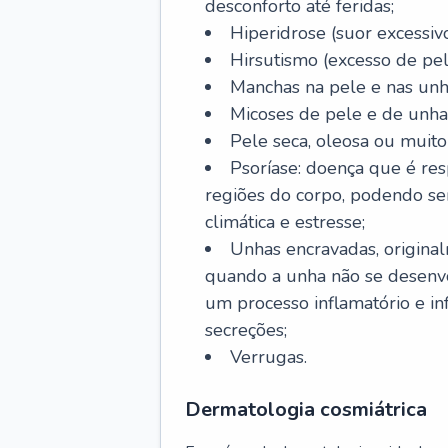
desconforto até feridas;
Hiperidrose (suor excessivo
Hirsutismo (excesso de pel
Manchas na pele e nas unh
Micoses de pele e de unha
Pele seca, oleosa ou muito 
Psoríase: doença que é re
regiões do corpo, podendo se
climática e estresse;
Unhas encravadas, origina
quando a unha não se desenvo
um processo inflamatório e i
secreções;
Verrugas.
Dermatologia cosmiátrica