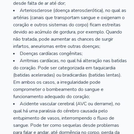
desde falta de ar até dor;
Arteriosclerose (doença aterosclerótica), no qual as
artérias (canais que transportam sangue e oxigenam o
coração e outros sistemas do corpo) ficam estreitas
devido ao acúmulo de gordura, por exemplo. Quando
não tratada, pode aumentar as chances de surgir
infartos, aneurismas entre outras doenças;
Doenças cardíacas congênitas;
Arritmias cardíacas, no qual há alteração nas batidas
do coração. Pode ser categorizada em taquicardia
(batidas aceleradas) ou bradicardias (batidas lentas).
Em ambos os casos, a irregularidade pode
comprometer o bombeamento do sangue e
funcionamento adequado do coração;
Acidente vascular cerebral (AVC ou derrame), no
qual há uma paralisia do cérebro causada pelo
entupimento de vasos, interrompendo o fluxo de
sangue. Pode ter como sequelas desde problemas
para falar e andar, até dormência no corpo, perda da