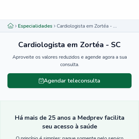
Menu lateral
Menu lateral
Especialidades
Cardiologista em Zortéa - SC
Cardiologista em Zortéa - SC
Aproveite os valores reduzidos e agende agora a sua
consulta.
Agendar teleconsulta
Há mais de 25 anos a Medprev facilita
seu acesso à saúde
O princípio é simples: pague somente pelo serviço