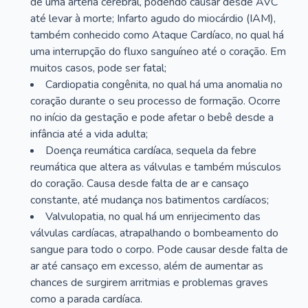
de uma artéria cerebral, podendo causar desde AVC
até levar à morte; Infarto agudo do miocárdio (IAM),
também conhecido como Ataque Cardíaco, no qual há
uma interrupção do fluxo sanguíneo até o coração. Em
muitos casos, pode ser fatal;
Cardiopatia congênita, no qual há uma anomalia no
coração durante o seu processo de formação. Ocorre
no início da gestação e pode afetar o bebê desde a
infância até a vida adulta;
Doença reumática cardíaca, sequela da febre
reumática que altera as válvulas e também músculos
do coração. Causa desde falta de ar e cansaço
constante, até mudança nos batimentos cardíacos;
Valvulopatia, no qual há um enrijecimento das
válvulas cardíacas, atrapalhando o bombeamento do
sangue para todo o corpo. Pode causar desde falta de
ar até cansaço em excesso, além de aumentar as
chances de surgirem arritmias e problemas graves
como a parada cardíaca.