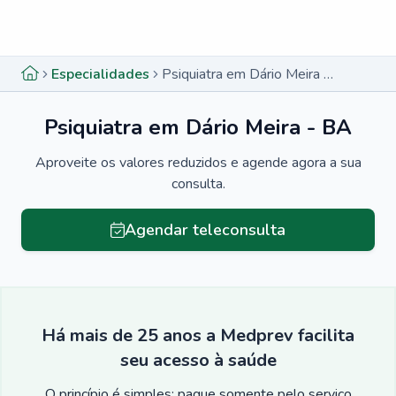
Menu lateral
Menu lateral
Especialidades
Psiquiatra em Dário Meira - BA
Psiquiatra em Dário Meira - BA
Aproveite os valores reduzidos e agende agora a sua
consulta.
Agendar teleconsulta
Há mais de 25 anos a Medprev facilita
seu acesso à saúde
O princípio é simples: pague somente pelo serviço