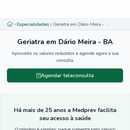
Menu lateral
Menu lateral
Especialidades
Geriatra em Dário Meira - BA
Geriatra em Dário Meira - BA
Aproveite os valores reduzidos e agende agora a sua
consulta.
Agendar teleconsulta
Há mais de 25 anos a Medprev facilita
seu acesso à saúde
O princípio é simples: pague somente pelo serviço