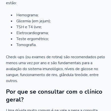
estão:
Hemograma;
Glicemia (em jejum);
TSH e T4 livre;
Eletrocardiograma;
Teste ergométrico;
Tomografia.
Check-ups (ou exames de rotina) são recomendados pelo
menos uma vez por ano e são fundamentais para a
avaliação do sistema imunológico, níveis de glicose no
sangue, funcionamento de rins, glândula tireóide, entre
outros.
Por que se consultar com o clínico
geral?
Uma dúvida muito comum é se vale a pena a consulta