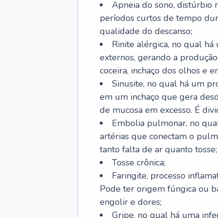
Apneia do sono, distúrbio 
períodos curtos de tempo dur
qualidade do descanso;
Rinite alérgica, no qual há
externos, gerando a produção
coceira, inchaço dos olhos e e
Sinusite, no qual há um pro
em um inchaço que gera desde
de mucosa em excesso. É divid
Embolia pulmonar, no qual
artérias que conectam o pul
tanto falta de ar quanto tosse;
Tosse crônica;
Faringite, processo inflama
Pode ter origem fúngica ou b
engolir e dores;
Gripe, no qual há uma infe