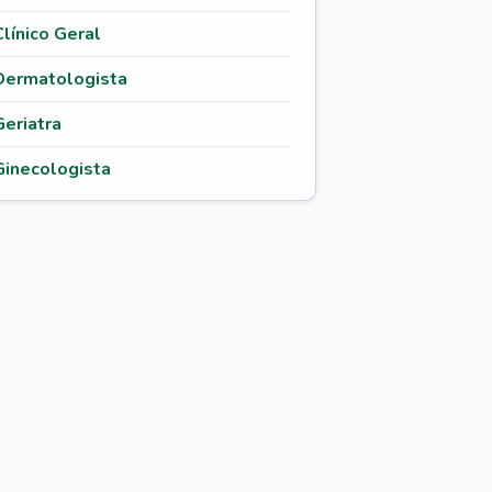
Clínico Geral
Dermatologista
Geriatra
Ginecologista