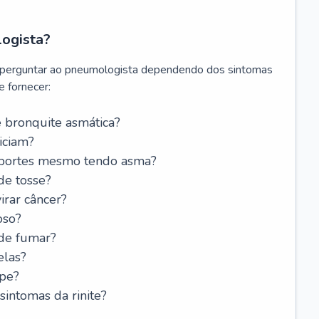
logista?
 perguntar ao pneumologista dependendo dos sintomas
 fornecer:
 bronquite asmática?
iciam?
esportes mesmo tendo asma?
de tosse?
rar câncer?
oso?
 de fumar?
elas?
ipe?
intomas da rinite?