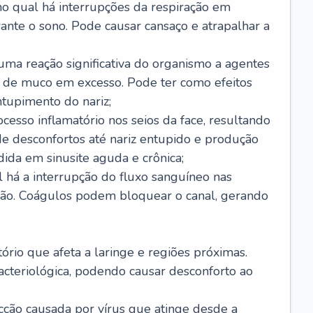
no qual há interrupções da respiração em
ante o sono. Pode causar cansaço e atrapalhar a
 uma reação significativa do organismo a agentes
 de muco em excesso. Pode ter como efeitos
ntupimento do nariz;
cesso inflamatório nos seios da face, resultando
 desconfortos até nariz entupido e produção
ida em sinusite aguda e crônica;
 há a interrupção do fluxo sanguíneo nas
mão. Coágulos podem bloquear o canal, gerando
tório que afeta a laringe e regiões próximas.
acteriológica, podendo causar desconforto ao
cção causada por vírus que atinge desde a