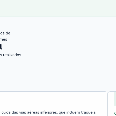
tos de
ames
l
 realizados
uida das vias aéreas inferiores, que incluem traqueia,