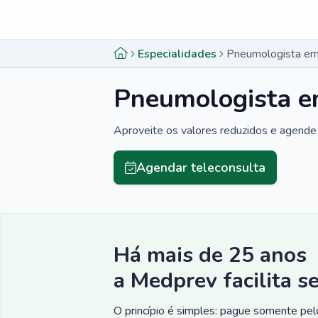
Menu lateral
Menu lateral
Especialidades
Pneumologista em
Pneumologista e
Aproveite os valores reduzidos e agende 
Agendar teleconsulta
Há mais de 25 anos
a Medprev facilita s
O princípio é simples: pague somente pelo