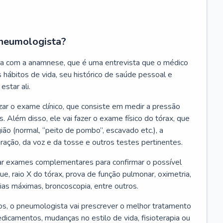
neumologista?
a com a anamnese, que é uma entrevista que o médico
 hábitos de vida, seu histórico de saúde pessoal e
estar ali.
zar o exame clínico, que consiste em medir a pressão
s. Além disso, ele vai fazer o exame físico do tórax, que
ião (normal, “peito de pombo”, escavado etc.), a
iração, da voz e da tosse e outros testes pertinentes.
tar exames complementares para confirmar o possível
e, raio X do tórax, prova de função pulmonar, oximetria,
ias máximas, broncoscopia, entre outros.
, o pneumologista vai prescrever o melhor tratamento
edicamentos, mudanças no estilo de vida, fisioterapia ou